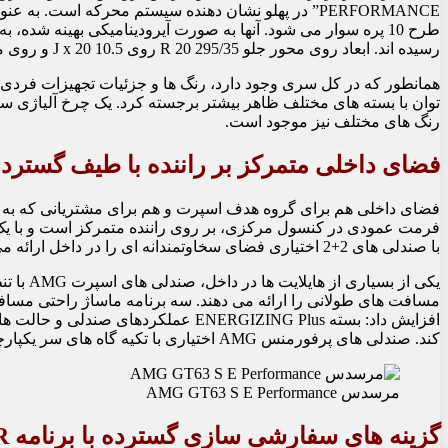
طرح 10 پره سوار می شود. آنها به صورت آیرودینامیکی بهینه شده، ب
رسیده اند. ابعاد روی محور جلو 295/35 R 20 روی 10.5 J x 20 و روی محور عقب 305/35 R 20 روی 11.0 J x 20 است.
همانطور که در کل سری وجود دارد، رنگ ها و جزئیات تجهیزات فردی
رنگ های مختلف نیز موجود است.
فضای داخلی متمرکز بر راننده با طیف گسترده 
فضای داخلی هم برای گروه هدف اسپرت و هم برای مشتریانی که به د
فرمت عمودی در کنسول مرکزی، بر روی راننده متمرکز است و با یک 
با صندلی های 2+2 اختیاری فضای سخاوتمندانه ای را در داخل ارائه می دهد.
یکی از ب
مسافت های طولانی را ارائه می دهند. سه برنامه ماساژ راحتی مسافت
افزایش داد: بسته ENERGIZING Plus عملک
کند. صندلی های پرفورمنس AMG اختیاری با تکیه گاه های سر یکپارچه و دریچه های تهویه در پشتی صندلی ها حتی اسپرت تر هستند.
مرسدس AMG GT63 S E Performance
گزینه های سفارشی سازی گسترده با برنامه MANUFAKTUR