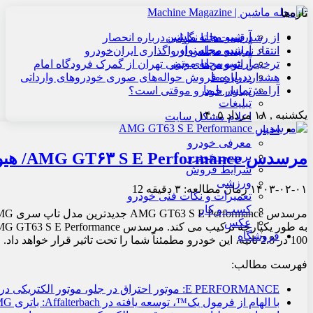
تازه‌ها
آرشیو مجله ماشین
از رشد قیمت‌ها تا نگرانی درباره انحصار
آرشیو مجله نوآور
انتقاد نماینده مجلس از واگذاری ایران‌خودرو
آرشیو مجله موتور
ترخیص اتوبوس‌های چینی تهران از گمرک فرودگاه امام
درباره ما
هشدار درباره فروش حواله‌های صوری خودروهای وارداتی
تماس با ما
آرامش بازار خودرو موقتی است؟
تبلیغات
یکشنبه , ۱۸ مرداد ۱۴۰۵
اعلام مشکل سایت
اخبار
معرفی خودرو
مرسدس AMG GT۶۳ S E Performance/ هیولای هیبریدی با عملکرد بالا
بررسی خودرو
شرایط فروش
ورزشی
۱۴۰۳-۰۲-۰۱
زمان مطالعه: ۳ دقیقه
12
تعمیرات و نکات فنی خودرو
کسب و کار
عکس
فروشگاه
100 در 2.8 ثانیه، این خودرو مطمئناً شما را تحت تاثیر قرار خواهد داد.
فهرست مطالب:
E PERFORMANCE: موتور احتراق در جلو، موتور الکتریکی در عقب
با الهام از فرمول یک™، توسعه یافته در Affalterbach: باتری AMG با عملکرد بالا