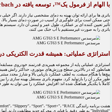
با الهام از فرمول یک™، توسعه یافته در Affalterbach: باتری AMG با عملکرد بالا
باتری ها برای ارائه توان بهینه به دمای مشخصی نیاز دارند. اگر خیل
حتی ممکن است برای جلوگیری از آسیب در صورت دمای بسیار بالا، م
تأثیر تعیین کننده ای بر عملکرد، طول عمر و ایمنی آن دارد. سیستم ه
باتری را به صورت غیرمستقیم با آب خنک می کنند،
مرسدس AMG GT63 S E Performance
استراتژی عملیاتی: همیشه قدرت الکتریکی 
همانطور که در بالاترین سطح ورزش‌های موتوری، حداکثر رانش همیشه
پیچ‌ها یا هنگام سبقت. به لطف عملکرد بازیابی بالا و شارژ مجدد مب
طور مکرر آن را بازتولید کرد. مفهوم باتری مستقل بهینه سازی را بین ح
کاملاً با یکدیگر هماهنگ شده اند: افزایش عملکرد را می توان به طور
مرسدس AMG GT63 S E Performance
“Individual” به طور دقیق با فناوری محرکه جدید مطابقت دارند. آ