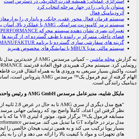
استراتژی عملیاتی: همیشه قدرت الکتریکی در دسترس است
میتوان بازیابی را در چهار مرحله انتخاب کرد
آئرودینامیک فعال
سیستم فرمان فعال محور عقب، چابکی و پایداری را به ارمغان
سیستم ترمز کامپوزیت سرامیکی AMG با عملکرد بالا، آسان برای کنترل و پایدار
تغییرات بصری نشان دهنده سیستم محرکه E PERFORMANCE است
فضای داخلی متمرکز بر راننده با طیف گسترده ای از گزینه ها
گزینه های سفارشی سازی گسترده با برنامه MANUFAKTUR
سیستم مالتی مدیا MBUX با نمایشگرهای مخصوص هیبرید
به گزارش
مجله ماشین
است، واکنش بسیار سریعی به ورودی ها به همراه انتقال قدرت قاطعا
الهام گرفته از تیم فرمول یک™
دینامیک رانندگی است.
مایکل شایبه، مدیرعامل مرسدس AMG GmbH و رئیس واحدهای تجاری مرسدس بنز کلاس G و مرسدس مایباخ:
مسابقه فرمول یک™
بسیار پویا ترکیب می کند و به همین ترتیب هیجان خالصی را ایج
های تجهیزات و مواد با کیفیت بالا را ارائه می دهد و آن را به ی