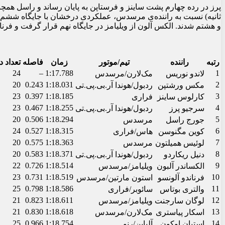
8
1.498
1:19.286
18
چارلز لکلرک
فراری
13
1.818
1:19.606
19
یوکی سونودا
ردبول/هوندا آر.بی.پی.تی
25
2.279
1:20.067
20
ژو گوانیو
سائوبر/فراری
تمرین اول
ورشتپن از ردبول، به صدر جدول زمان رسید. هم‌تیمی ساینز در فراری، ش
سوم قرار گرفت.
فرمول یک مجارستان ۲۰۲۴
متوسط (C3) آغاز شد. سپس ورشتپن با زمانی تقریباً سه دهم ثانی
لاستیک‌های نرم (C5) وارد پیست شد.
این اقدام او را کم
زمان خود را به 1:20.083 بهبود بخشید و فاصله خود را با ورشتپن به شش دهم ثانیه رساند.
جدول بازگشت، اما پس از آن به گاراژ ردبول رفت.