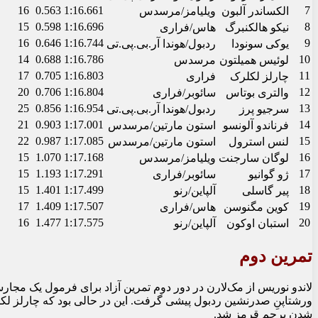
16
0.563
1:16.661
7
الکساندر آلبون
ویلیامز/مرسدس
15
0.598
1:16.696
8
نیکو هالکنبرگ
هاس/فراری
16
0.646
1:16.744
9
یوکی سونودا
ردبول/هوندا آر.بی.پی.تی
14
0.688
1:16.786
10
لوئیس همیلتون
مرسدس
17
0.705
1:16.803
11
چارلز لکلرک
فراری
20
0.706
1:16.804
12
والتری بوتاس
سائوبر/فراری
25
0.856
1:16.954
13
سرجیو پرز
ردبول/هوندا آر.بی.پی.تی
21
0.903
1:17.001
14
فرناندو آلونسو
استون مارتین/مرسدس
22
0.987
1:17.085
15
لنس استرول
استون مارتین/مرسدس
15
1.070
1:17.168
16
لوگان سارجنت
ویلیامز/مرسدس
15
1.193
1:17.291
17
ژو گوانیو
سائوبر/فراری
15
1.401
1:17.499
18
پیر گاسلی
آلپاین/رنو
17
1.409
1:17.507
19
کوین مگنوسن
هاس/فراری
16
1.477
1:17.575
20
استبان اوکون
آلپاین/رنو
تمرین دوم
ورشتاپنِ صدرنشین ردبول پیشی گرفت. این در حالی بود که چارلز لک
شدن پرچم قرمز شد.