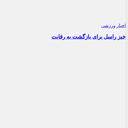
357
۰
۱۴۰۴-۰۹-۱۱
گزارش تصویری نمایشگاه خودرو تایلند
۲۰۲۵
جستجو در مطالب
جستجو
برای:
«مجله ماشین» از مهرماه سال ۱۳۵۸ با هدف آموزش و ارتقاء
سطح علمی و فنی جوانان جامعه مان انتشار یافت که مورد توجه
عموم علاقمندان قرار گرفت و همین ابراز علاقه و محبت دوستان
باعث دلگرمی و اشتیاق گردانندگان «مجله ماشین» در جهت ادامه
کار فرهنگی ما گردید که به لطف خداوند هنوز ادامه دارد.
info@machinemag.ir
درباره ما