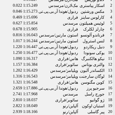
0.022
1:15.249
2
اسکار پیاستری
مک‌لارن/مرسدس
0.046
1:15.273
3
مکس ورشتپن
ردبول/هوندا آر.بی.پی.تی
0.469
1:15.696
4
کارلوس ساینز
فراری
0.627
1:15.854
5
لوئیس همیلتون
مرسدس
0.678
1:15.905
6
چارلز لکلرک
فراری
0.816
1:16.043
7
فرناندو آلونسو
استون مارتین/مرسدس
1.017
1:16.244
8
لنس استرول
استون مارتین/مرسدس
1.220
1:16.447
9
دنیل ریکاردو
ردبول/هوندا آر.بی.پی.تی
1.250
1:16.477
10
یوکی سونودا
ردبول/هوندا آر.بی.پی.تی
1.090
1:16.317
11
نیکو هالکنبرگ
هاس/فراری
1.157
1:16.384
12
والتری بوتاس
سائوبر/فراری
1.202
1:16.429
13
الکساندر آلبون
ویلیامز/مرسدس
1.316
1:16.543
14
لوگان سارجنت
ویلیامز/مرسدس
1.321
1:16.548
15
کوین مگنوسن
هاس/فراری
2.659
1:17.886
16
سرجیو پرز
ردبول/هوندا آر.بی.پی.تی
2.741
1:17.968
17
جورج راسل
مرسدس
2.810
1:18.037
18
ژو گوانیو
سائوبر/فراری
2.822
1:18.049
19
استبان اوکون
آلپاین/رنو
2.939
1:18.166
20
پیر گاسلی
آلپاین/رنو