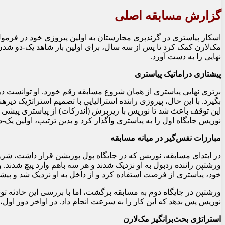
گزارش مسابقه اصلی
اسکار پیاستری در گرندپری مجارستان به اولین پیروزی خود در فرمول
مک‌لارن کمک کرد تا پس از سه سال، برای اولین بار شاهد یک-دو شد
نهایی را به دست آورد.
پیشتازی دراماتیک پیاستری
برتری نهایی پیاستری از همان شروع مسابقه رقم خورد. او توانست در
بگیرد. با این حال، پیروزی راننده استرالیایی با تصمیم استراتژیک دیر
این توقف باعث شد تا نوریس با زیربرش (آندرکات) از پیاستری پیشی 
نوریس جایگاه اول را به پیاستری واگذار کرد و بدین ترتیب، اولین یک-دو شدن مک‌
مبارزات نفس‌گیر در میانه مسابقه
در ابتدای مسابقه، نوریس که در جایگاه پول پوزیشن قرار داشت، شر
ورشتپن راننده ردبول به او نزدیک شدند و هر سه باهم وارد پیچ شدند
خود، پیاستری از فرصت استفاده کرد و از داخل به او نزدیک شد و پی
ورشتپن در جایگاه دوم به مسابقه برگشت، اما با بررسی این حادثه توس
نوریس پس بدهد که این کار را به سرعت انجام داد. در اواخر دور اول، 
استراتژی بحث‌برانگیز مک‌لارن