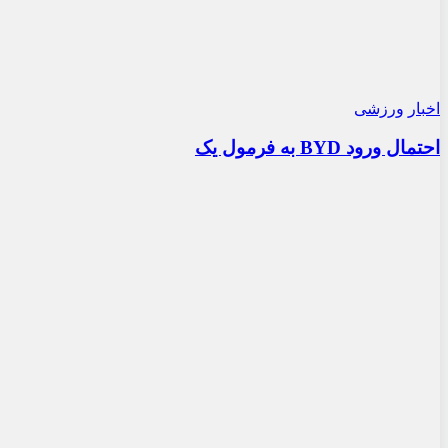
۱۴۰۵-۰۴-۰۸
رنگ روغن گیربکس چه چیزی درباره سلامت خودرو
به شما می‌گوید؟
205
۰
۱۴۰۵-۰۳-۲۴
همایش خودرو کلاسیک کاخ نیاوران در
خرداد ۱۴۰۵
387
۰
۱۴۰۴-۱۰-۰۹
خودرو در زندگی چینی‌ها