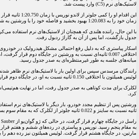
برچسب ها:
فراری
فرمول یک
مک‌لارن
اشتراک گذاری نوشته
Telegram
Facebook
Twitter
Whatsapp
+Google
Linkedin
لینک کوتاه نوشته
https://machinemag.ir/?p=25314
کپی لینک
برچسب ها:
فراری
فرمول یک
مک‌لارن