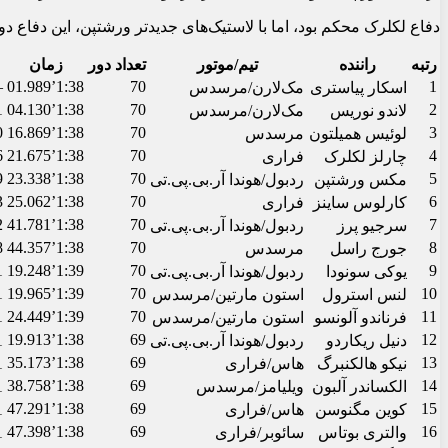
دفاع لکلرک محکم بود، اما با لاستیک‌های جدیدتر ورشتپن، این دفاع د
رتبه
راننده
تیم/موتور
تعداد دور
زمان
–
1:38’01.989
70
1
اسکار پیاستری
مک‌لارن/مرسدس
1
1:38’04.130
70
2
لاندو نوریس
مک‌لارن/مرسدس
0
1:38’16.869
70
3
لوئیس همیلتون
مرسدس
6
1:38’21.675
70
4
چارلز لکلرک
فراری
9
1:38’23.338
70
5
مکس ورشتپن
ردبول/هوندا آر.بی.پی.تی
3
1:38’25.062
70
6
کارلوس ساینز
فراری
2
1:38’41.781
70
7
سرجیو پرز
ردبول/هوندا آر.بی.پی.تی
8
1:38’44.357
70
8
جورج راسل
مرسدس
259
1:39’19.248
70
9
یوکی سونودا
ردبول/هوندا آر.بی.پی.تی
976
1:39’19.965
70
10
لنس استرول
استون مارتین/مرسدس
460
1:39’24.449
70
11
فرناندو آلونسو
استون مارتین/مرسدس
1:38’19.913
69
12
دنیل ریکاردو
ردبول/هوندا آر.بی.پی.تی
1 دور 
1:38’35.173
69
13
نیکو هالکنبرگ
هاس/فراری
1 دور 
1:38’38.758
69
14
الکساندر آلبون
ویلیامز/مرسدس
1 دور 
1:38’47.291
69
15
کوین مگنوسن
هاس/فراری
1 دور 
1:38’47.398
69
16
والتری بوتاس
سائوبر/فراری
1 دور 