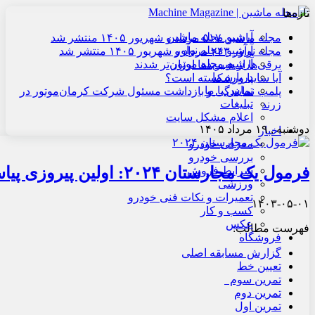
تازه‌ها
آرشیو مجله ماشین
مجله ماشین ۵۱۷ مرداد و شهریور ۱۴۰۵ منتشر شد
آرشیو مجله نوآور
مجله نوآور ۲۴۳ مرداد و شهریور ۱۴۰۵ منتشر شد
آرشیو مجله موتور
برقی‌ها از هیبریدها ارزان‌تر شدند
درباره ما
آیا سایپا ورشکسته است؟
تماس با ما
پلمب نمایندگی و بازداشت مسئول شرکت کرمان‌موتور در
تبلیغات
زرند
اعلام مشکل سایت
دوشنبه , ۱۹ مرداد ۱۴۰۵
اخبار
معرفی خودرو
بررسی خودرو
فرمول یک مجارستان ۲۰۲۴: اولین پیروزی پیاستری
شرایط فروش
ورزشی
تعمیرات و نکات فنی خودرو
۱۴۰۳-۰۵-۰۱
کسب و کار
عکس
فهرست مطالب:
فروشگاه
گزارش مسابقه اصلی
تعیین خط
تمرین سوم
تمرین دوم
تمرین اول