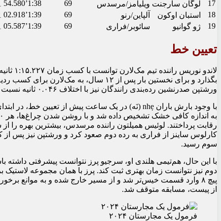
1:38’54.580
69
17
لوگان سارجنت
ویلیامز/مرسدس
1 دور 
1:39’02.918
69
18
استبان اوکون
آلپاین/رنو
1 دور 
1:39’05.587
69
19
ژو گوانیو
سائوبر/فراری
1 دور 
تعیین خط
بگذارد و برای نخستین بار پس از ۱۲ سال، ب
ورشتپن صدرنشین رده‌بندی رانندگان نیز با اختلاف ۰.۰۴۶ ثانیه نسبت به نوریس، در جایگاه سوم قرار گرفت.
سوم رسید.
با این حال، هم‌تیمی هلندی او، سرجیو پرز نتوانست پیشرفتی داشته با
دوم نیز نتوانست زمان بهتری ثبت کند. پرز با همان مجموعه لاستیک ب
پیچ ۸ وارد قسمت خیس‌تر شد و از مسیر خارج شده و به موانع برخور
از پیست، مسابقه متوقف شد.
فرمول یک مجارستان ۲۰۲۴