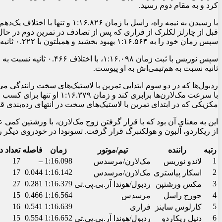
کرد و به مقام دوم رسید.
با رسیدن به نیمه راه، راسل با زما
قبل از چارلز لکلرک از فراری که پس از تصادف در تمرین دوم در حال
سپس زمان خود را به ۱:۱۶.۵۶۴ بهبود بخشید و همیلتون با ۰.۲۲۲ ثانیه اختلاف نسبت به هم‌تیمی‌اش به مقام دوم رسید.
سپس نوریس با ثبت زمان ۸
ثانیه نسبت به هم‌تیمی‌اش به او پیوست.
ردبول‌ها که در دو سوم ابتدایی تمرین با لاستیک‌های سخت رانندگی می
با سرعت مک‌لارن‌ها برابری کن
مکزیکی که در ابتدای تمرین با لاستیک‌های سخت در انتهای رده‌بندی قر
این به معنای آن بود که با قرار گرفتن زوج مک‌لارن، با ورشتپن کمی ع
از ریکاردو، آلبون و هولکنبرگ قرار گرفت. تسونودا در خودروی دیگر ر
رتبه
راننده
تیم/موتور
زمان
فاصله
تعداد د
17
–
1:16.098
1
لاندو نوریس
مک‌لارن/مرسدس
17
0.044
1:16.142
2
اسکار پیاستری
مک‌لارن/مرسدس
27
0.281
1:16.379
3
مکس ورشتپن
ردبول/هوندا آر.بی.پی.تی
15
0.466
1:16.564
4
جورج راسل
مرسدس
16
0.541
1:16.639
5
کارلوس ساینز
فراری
15
0.554
1:16.652
6
دنیل ریکاردو
ردبول/هوندا آر.بی.پی.تی