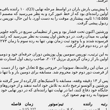
گرفتند.
اولین راننده‌ای بود که از خط عبور کرد و به نظر می‌رسید که مصمم
ردبول پیشی گرفت.
ورشتپن اکنون تحت فشار بود و پس از تنظیماتی سریع در بالچه جلویی 
نهایی به میدان رفت. در دو بخش اول پیست به نظر می‌رسید که راننده 
او، در رده دوم قرار گرفت.
اولین بار از زمان گرندپری برزیل ۲۰۱۲، صاحب ردیف اول استارت شد.
در میان این رقابت‌ها، سونودا در خ
از فرصت دور دوم خود محروم شد. مسابقه برای دومین بار و با تنها د
پس از ۱۳ دقیقه وقفه، مسابقه با لاستیک‌های کارکرده از سر گرفته
ورشتپن و آلونسو ترجیح دادند به تلاش خود ادامه ندهند و از خودروهای
جایگاه خود دفاع کنند، اما در نهایت تنها راننده‌ای که در دور نهایی
سونودا به رده نهم صعود کرد.
رتبه
راننده
تیم/موتور
زمان
فاصله
–
1:15.227
1
لاندو نوریس
مک‌لارن/مرسدس