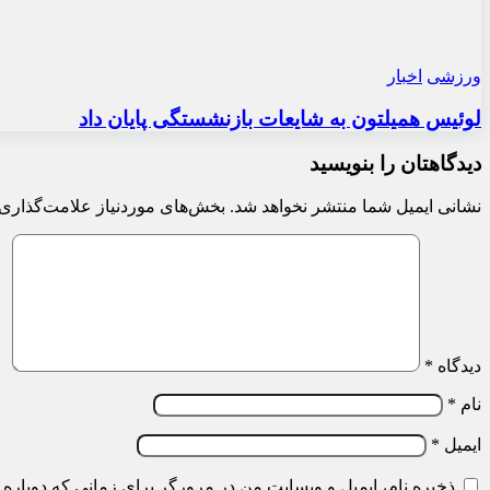
تماس با ما
تبلیغات
اعلام مشکل سایت
ماشین‌تیک
نقل مطالب و تصاویر فقط با اجازه کتبی مدیر مسئول مجله ماشین
و ذکر منبع آزاد است.کلیه حقوق برای ناشر محفوظ است.
©Copyright 2026
MACHINE MAGAZINE
×
آرشیو مجله ماشین
آرشیو مجله نوآور
آرشیو مجله موتور
درباره ما
تماس با ما
تبلیغات
اعلام مشکل سایت
اخبار
معرفی خودرو
بررسی خودرو
شرایط فروش