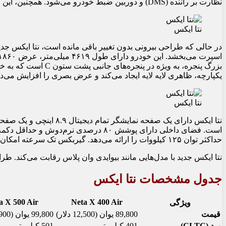
نظارت بر راننده (DMS) و دوربین ضبط خودرو می‌شود. همچنین، این خودرو به سیستم رانندگی هوشمند سطح ۲+ NETA AD مجهز شده است.
نتا ایکس
در حالی که طراحی بیرونی بدون تغییر باقی مانده است، نتا ایکس ج
بزرگ پنجره، به وی
یکپارچه، ظاهری لایه لایه ایجاد می‌کند و عرض بصری را افزایش می
نتا ایکس
است. فضای داخلی دارای پوشش ۸۰ درص
حداکثر توان ۱۲۵ کیلووات را ارائه می‌دهد. گیربکس تک سرعته امکان دستیابی به سرعت نهایی ۱۵۰ کیلومتر بر ساعت را فراهم می‌کند و گزینه‌های برد ۴۰۱ و ۵۰۱ کیلومتر بر اساس چرخه CLTC هستند.
نتا ایکس جدید با مدل‌هایی مانند بیوایدی وان پلاس رقابت می‌کند. طرا
جدول مشخصات نتا ایکس
a X 500 Air
Neta X 400 Air
ویژگی
قیمت
89,800 یوان (12,500 دلار)
99,800 یوان (13,900 دلار)
برد (CLTC)
401 کیلومتر
501 کیلومتر