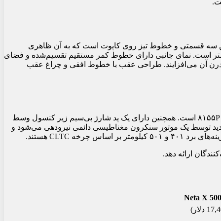
پایین سه قسمتی و خطوط تیز روی کاپوت است که به آن ظاهری
ن خودرو دارای طول ۴۶۱۹ میلی‌متر، عرض ۱۸۶۰ میلی‌متر و ارتفاع ۱۶۲۸ میلی‌متر با فاصله بین محورهای ۲۷۷۰ میلی‌متر است. نمای جانبی دارای خطوط کمر مستقیم تقسیم‌شده و فضای
می پنج پره به جذابیت مدرن آن می‌افزایند. طراحی عقب با خطوط افقی و چراغ عقب
نتا ایکس دارای یک صفحه نمایشگر تمام دیجیتال ۸.۹ اینچی و یک صفحه کنترل مرکزی مربع ۱۵.۶ اینچی (در مدل‌های پلاس و پرو) با پردازنده ۸۱۵۵P است. همچنین دارای یک پد شارژ بی‌سیم زیر کنسول وسط
. نتا ایکس جدید توسط یک موتور سنکرون مغناطیسی دائمی نیرودهی می‌شود و
نندگان ارائه دهد.
Neta X 500