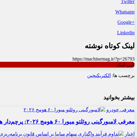
Twitter
Whatsapp
+Google
Linkedin
لینک کوتاه نوشته
https://machinemag.ir/?p=26793
کپی لینک
برچسب ها:
الکتریکی
چین
بیشتر بخوانید
معرفی خودرو
معرفی لامبورگینی روئلتو میورا ۶۰ هومج ۲۰۲۶: پرچم‌دار هیبریدی
اخبار