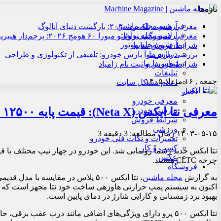
تازه‌ها
آرشیو مجله ماشین
معرفی هنسی بلک‌برد ۲۰۳۰: بازگشت دنیای آنالوگ
آرشیو مجله نوآور
معرفی لامبورگینی روئلتو میورا ۶۰ هومج ۲۰۲۶: پرچم‌دار هیبریدی
آرشیو مجله موتور
شرایط فروش سایپا
درباره ما
بررسی پارس نوآ پارس خودرو: تلفیقی از تکنولوژی و طراحی
تماس با ما
شرایط فروش و ثبت نام زامیاد
تبلیغات
جمعه , ۱۶ مرداد ۱۴۰۵
اعلام مشکل سایت
اخبار
معرفی خودرو
معرفی نتا ایکس (Neta X): قیمت پایه ۱۲۵۰۰ دلار
بررسی خودرو
شرایط فروش
ورزشی
۱۴۰۳-۰۵-۱۵
زمان مطالعه: 3 دقیقه
3
تعمیرات و نکات فنی خودرو
کسب و کار
عکس
چرخه CLTC هستند.
فروشگاه
به گزارش
مجله ماشین
اکنون به سیستم پمپ حرارتی هاوزهی ساخت خود نتا مجهز است که مصر
بهبود برد زمستانی و کارایی شارژ در دمای پایین است.
نتا ایکس ۵۰۰ پرو دارای ویژگی‌های اضافی مانند درب عقب 