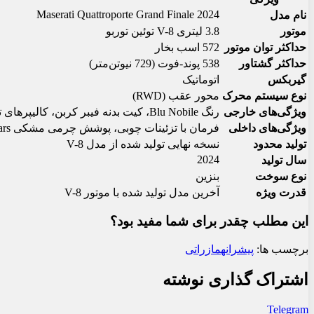
Maserati Quattroporte Grand Finale 2024
نام مدل
موتور
3.8 لیتری V-8 توئین توربو
حداکثر توان موتور
572 اسب بخار
حداکثر گشتاور
538 پوند-فوت (729 نیوتن‌متر)
گیربکس
اتوماتیک
نوع سیستم محرک
محور عقب (RWD)
ویژگی‌های خارجی
رنگ Blu Nobile، کیت بدنه فیبر کربن، کالیپرهای ترمز آلومینیومی
ویژگی‌های داخلی
فرمان با تزئینات چوبی، پوشش چرمی مشکی A-pillars، پنل‌های درب رنگ برنزی، لوگوی برجسته Trident بر روی پشتی صندلی‌ها، نشان ویژه Grand Finale بر روی تونل مرکزی
تولید محدود
نسخه نهایی تولید شده از مدل V-8
2024
سال تولید
نوع سوخت
بنزین
قدرت ویژه
آخرین مدل تولید شده با موتور V-8
این مطلب چقدر برای شما مفید بود؟
برچسب ها:
پیشرانه
مازراتی
اشتراک گذاری نوشته
Telegram