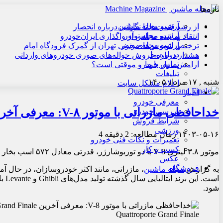
تازه‌ها
آرشیو مجله ماشین
از رشد قیمت‌ها تا نگرانی درباره انحصار
آرشیو مجله نوآور
انتقاد نماینده مجلس از واگذاری ایران‌خودرو
آرشیو مجله موتور
ترخیص اتوبوس‌های چینی تهران از گمرک فرودگاه امام
درباره ما
هشدار درباره فروش حواله‌های صوری خودروهای وارداتی
تماس با ما
آرامش بازار خودرو موقتی است؟
تبلیغات
شنبه , ۱۷ مرداد ۱۴۰۵
اعلام مشکل سایت
اخبار
معرفی خودرو
خداحافظی مازراتی با موتور V-۸: معرفی آخرین Quattroporte Grand Finale
بررسی خودرو
شرایط فروش
ورزشی
۱۴۰۳-۰۵-۱۶
زمان مطالعه: 2 دقیقه
4
تعمیرات و نکات فنی خودرو
کسب و کار
موتور ۳.۸ لیتری V-8 با دو توربوشارژر، قدرتی معادل ۵۷۲ اسب بخار تولید می‌کند. دلتنگش خواهیم شد.
عکس
فروشگاه
به گزارش
مجله ماشین
، مازراتی، مانند اکثر خودروسازان، در حال آم
شود.
Quattroporte Grand Finale