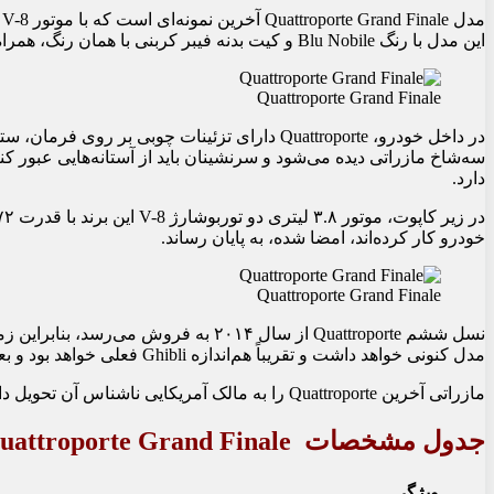
این مدل با رنگ Blu Nobile و کیت بدنه فیبر کربنی با همان رنگ، همراه با کالیپرهای ترمز آلومینیومی برس‌خورده عرضه می‌شود.
Quattroporte Grand Finale
دارد.
خودرو کار کرده‌اند، امضا شده، به پایان رساند.
Quattroporte Grand Finale
نسل ششم Quattroporte از سال ۲۰۱۴ 
مدل کنونی خواهد داشت و تقریباً هم‌اندازه Ghibli فعلی خواهد بود و بعید است که موتور V-8 جدیدی داشته باشد.
مازراتی آخرین Quattroporte را به مالک آمریکایی ناشناس آن تحویل داد و در کنار آن یک MC20 سفارشی را نیز که نمایانگر آینده این برند با موتور V-6 Nettuno است، عرضه کرد.
جدول مشخصات Maserati Quattroporte Grand Finale
ویژگی