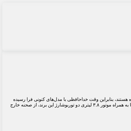
راه هستند، بنابراین وقت خداحافظی با مدل‌های کنونی فرا رسیده
است. این برند ایتالیایی سال گذشته تولید مدل‌های Ghibli و Levante با موتور V-8 را متوقف کرد و اکنون نوبت به Quattroporte رسیده است تا به همراه موتور ۳.۸ لیتری دو توربوشارژ این برند، از صحنه خارج