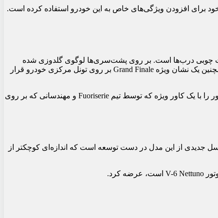
Quattroporte Grand Finale آخرین نمونه‌ای است که با موتور V-8 این برند عرضه می‌شود. مازراتی از برنامه سفارشی‌سازی Fuoriserie خود برای افزودن ویژگی‌های خاص به این خودرو استفاده کرده است.
‌های درب به رنگ قهوه‌ای روشن و تزئینات چوبی درب‌ها است. بر روی پشت‌سری‌ها لوگوی گلدوزی شده
سه‌شاخ مازراتی دیده می‌شود و سرنشینان باید از آستانه‌هایی عبور کنند که نشان Quattroporte Grand Finale بر روی آن‌ها حک شده است. همچنین یک نشان ویژه Grand Finale بر روی تونل مرکزی خودرو قرار
در زیر کاپوت، موتور ۳.۸ لیتری دو توربوشارژ V-8 این برند با قدرت ۵۷۲ اسب بخار و ۵۳۸ پوند-فوت گشتاور قرار دارد. مازراتی تولید این موتور را با یک کاور ویژه که توسط تیم Fuoriserie و مهندسانی که بر روی
 نخواهد بود. نسل جدیدی از این مدل در دست توسعه است که اندازه‌ای کوچکتر از