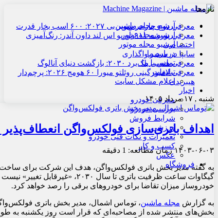
تازه‌ها
آرشیو مجله ماشین
معرفی دوج چارجر سوپر بی ۲۰۲۷: ۶۰۰ اسب بخار قدرت
آرشیو مجله نوآور
معرفی پورشه ۹۱۱ توربو اس لند داون آندر: رنگ‌آمیزی
آرشیو مجله موتور
اختصاصی
درباره ما
سایپا در مسیر واگذاری
تماس با ما
معرفی هنسی بلک‌برد ۲۰۳۰: بازگشت دنیای آنالوگ
تبلیغات
معرفی لامبورگینی روئلتو میورا ۶۰ هومج ۲۰۲۶: پرچم‌دار
اعلام مشکل سایت
هیبریدی
اخبار
شنبه , ۱۷ مرداد ۱۴۰۵
معرفی خودرو
بررسی خودرو
شرایط فروش
اهداف باتری‌سازی فولکس‌واگن انعطاف‌پذیر
ورزشی
تعمیرات و نکات فنی خودرو
کسب و کار
۱۴۰۳-۰۶-۰۳
زمان مطالعه: 1 دقیقه
عکس
فروشگاه
گیگاوات ساعت ظرفیت باتری تا سال ۲۰۳۰، «غیرقابل تغییر»
خودروساز میزان تقاضا برای خودروهای برقی را رصد خواهد کرد.
به گزارش
مجله ماشین
، توماس اشمال، مدیر بخش باتری فولکس‌وا
بخش‌های منتشر شده از مصاحبه‌ای که قرار است روز یکشنبه به طور