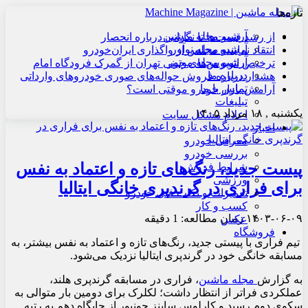
تازه‌ها
آرشیو مجله ماشین
از رشد قیمت‌ها تا نگرانی درباره انحصار
آرشیو مجله نوآور
انتقاد نماینده مجلس از واگذاری ایران‌خودرو
آرشیو مجله موتور
ترخیص اتوبوس‌های چینی تهران از گمرک فرودگاه امام
درباره ما
هشدار درباره فروش حواله‌های صوری خودروهای وارداتی
تماس با ما
آرامش بازار خودرو موقتی است؟
تبلیغات
یکشنبه , ۱۸ مرداد ۱۴۰۵
اعلام مشکل سایت
اخبار
معرفی خودرو
بررسی خودرو
پیست جدید، رنگ‌های تازه و اعتماد به نفس
شرایط فروش
ورزشی
برای فراری در گرندپری خانگی ایتالیا
تعمیرات و نکات فنی خودرو
کسب و کار
۱۴۰۳-۰۶-۰۹
زمان مطالعه: 1 دقیقه
عکس
فروشگاه
تیم فراری با پیستی جدید، رنگ‌های تازه و اعتماد به نفس بیشتر، به
مسابقه خانگی خود در گرندپری ایتالیا نزدیک می‌شود.
به گزارش
مجله ماشین
، فراری در مسابقه گرندپری هلند،
عملکردی فراتر از انتظار داشت؛ لکلرک برای دومین بار متوالی به
سکوی دوم رسید و کارلوس ساینز جونیور از جایگاه دهم به رتبه