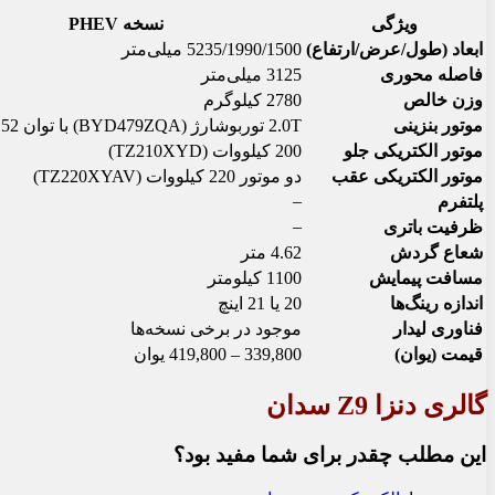
ویژگی
نسخه PHEV
ابعاد (طول/عرض/ارتفاع)
5235/1990/1500 میلی‌متر
فاصله محوری
3125 میلی‌متر
وزن خالص
2780 کیلوگرم
موتور بنزینی
2.0T توربوشارژ (BYD479ZQA) با توان 152 کیلووات
موتور الکتریکی جلو
200 کیلووات (TZ210XYD)
موتور الکتریکی عقب
دو موتور 220 کیلووات (TZ220XYAV)
–
پلتفرم
–
ظرفیت باتری
شعاع گردش
4.62 متر
مسافت پیمایش
1100 کیلومتر
اندازه رینگ‌ها
20 یا 21 اینچ
فناوری لیدار
موجود در برخی نسخه‌ها
قیمت (یوان)
339,800 – 419,800 یوان
گالری دنزا Z9 سدان
این مطلب چقدر برای شما مفید بود؟