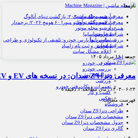
تازه‌ها
آرشیو مجله ماشین
معرفی هنسی بلک‌برد ۲۰۳۰: بازگشت دنیای آنالوگ
آرشیو مجله نوآور
معرفی لامبورگینی روئلتو میورا ۶۰ هومج ۲۰۲۶: پرچم‌دار
آرشیو مجله موتور
هیبریدی
درباره ما
شرایط فروش سایپا
تماس با ما
بررسی پارس نوآ پارس خودرو: تلفیقی از تکنولوژی و طراحی
تبلیغات
شرایط فروش و ثبت نام زامیاد
اعلام مشکل سایت
جمعه , ۱۶ مرداد ۱۴۰۵
اخبار
معرفی خودرو
بررسی خودرو
معرفی دنزا Z۹ سدان: در نسخه های EV و PHEV
شرایط فروش
ورزشی
تعمیرات و نکات فنی خودرو
۱۴۰۳-۰۶-۲۴
زمان مطالعه: 3 دقیقه
4
کسب و کار
عکس
فهرست مطالب:
فروشگاه
طراحی دنزا Z9 سدان
مشخصات فنی دنزا Z9 سدان
جدول مشخصات دنزا Z9 سدان
گالری دنزا Z9 سدان