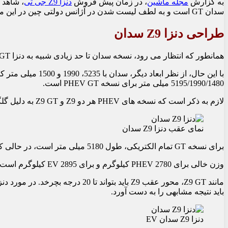
به گزارش
مجله ماشین
، در زمان پیش فروش
دنزا Z9 جی تی
سدان GT است و به لطف لیست شدن در آژانس دولتی چین در این ماه، اکنون اطلاعات بسیار بیشتری در مورد آن داریم.
طراحی دنزا Z9 سدان
همانطور که انتظار می رود، نسخه سدان تا حد زیادی شبیه به دنزا Z9 GT است. فاصله بین دو محور دقیقاً در 3125 میلی متر یکسان است.
با این حال، از نظر اب
5195/1990/1480 میلی متر برای نسخه PHEV GT است.
لازم به ذکر است که نسخه های PHEV هر دو Z9 و Z9 GT به دلیل گلگیرهای بزرگتر، بزرگتر از نسخه های EV هستند.
نمای عقب دنزا Z9 سدان
برای نسخه GT تمام الکتریکی، طول 5180 میلی متر است، در حالی که در سدان، 5220 میلی متر است.
وزن خالی برای PHEV 2780 کیلوگرم و برای EV 2895 کیلوگرم است. خریداران می توانند بین چرخ های 20 و 21 اینچی انتخاب کنند.
باید نتیجه مشابهی را به دست آورد.
دنزا Z9 سدان EV