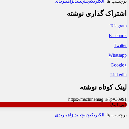
برچسب ها:
الکتریکی
چین
چینی
دنزا
هیبریدی
اشتراک گذاری نوشته
Telegram
Facebook
Twitter
Whatsapp
+Google
Linkedin
لینک کوتاه نوشته
https://machinemag.ir/?p=30991
کپی لینک
برچسب ها:
الکتریکی
چین
چینی
دنزا
هیبریدی