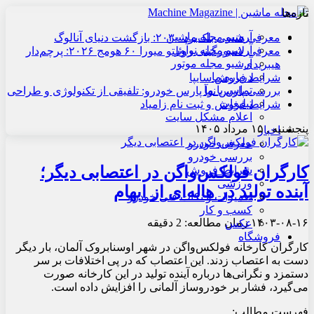
تازه‌ها
آرشیو مجله ماشین
معرفی هنسی بلک‌برد ۲۰۳۰: بازگشت دنیای آنالوگ
آرشیو مجله نوآور
معرفی لامبورگینی روئلتو میورا ۶۰ هومج ۲۰۲۶: پرچم‌دار
آرشیو مجله موتور
هیبریدی
درباره ما
شرایط فروش سایپا
تماس با ما
بررسی پارس نوآ پارس خودرو: تلفیقی از تکنولوژی و طراحی
تبلیغات
شرایط فروش و ثبت نام زامیاد
اعلام مشکل سایت
پنجشنبه , ۱۵ مرداد ۱۴۰۵
اخبار
معرفی خودرو
بررسی خودرو
کارگران فولکس‌واگن در اعتصابی دیگر؛
شرایط فروش
ورزشی
آینده تولید در هاله‌ای از ابهام
تعمیرات و نکات فنی خودرو
کسب و کار
۱۴۰۳-۰۸-۱۶
زمان مطالعه: 2 دقیقه
عکس
فروشگاه
کارگران کارخانه فولکس‌واگن در شهر اوسنابروک آلمان، بار دیگر
دست به اعتصاب زدند. این اعتصاب که در پی اختلافات بر سر
دستمزد و نگرانی‌ها درباره آینده تولید در این کارخانه صورت
می‌گیرد، فشار بر خودروساز آلمانی را افزایش داده است.
فهرست مطالب: