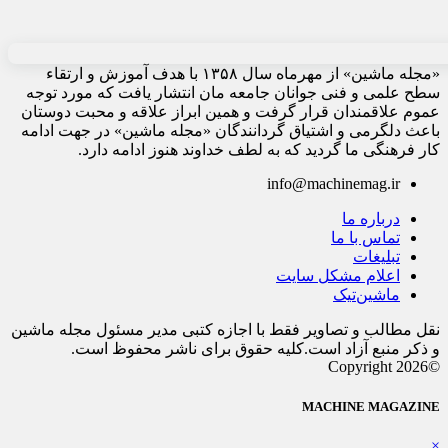
«مجله ماشین» از مهرماه سال ۱۳۵۸ با هدف آموزش و ارتقاء
سطح علمی و فنی جوانان جامعه مان انتشار یافت که مورد توجه
عموم علاقمندان قرار گرفت و همین ابراز علاقه و محبت دوستان
باعث دلگرمی و اشتیاق گردانندگان «مجله ماشین» در جهت ادامه
کار فرهنگی ما گردید که به لطف خداوند هنوز ادامه دارد.
info@machinemag.ir
درباره ما
تماس با ما
تبلیغات
اعلام مشکل سایت
ماشین‌تیک
نقل مطالب و تصاویر فقط با اجازه کتبی مدیر مسئول مجله ماشین
و ذکر منبع آزاد است.کلیه حقوق برای ناشر محفوظ است.
©Copyright 2026
MACHINE MAGAZINE
×