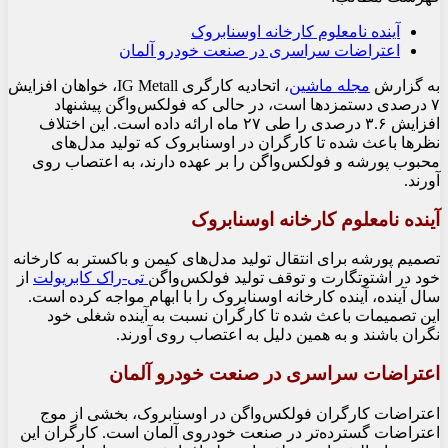
آینده نامعلوم کارخانه اوسنابروک
اعتراضات سراسری در صنعت خودرو آلمان
به گزارش
مجله ماشین
، اتحادیه کارگری IG Metall، خواهان افزایش
۷ درصدی دستمزدها است، در حالی که فولکس‌واگن پیشنهاد
افزایش ۳.۶ درصدی را طی ۲۷ ماه ارائه داده است. این اختلاف
نظرها باعث شده تا کارگران در اوسنابروک که تولید مدل‌های
محبوب پورشه و فولکس‌واگن را بر عهده دارند، به اعتصاب روی
آورند.
آینده نامعلوم کارخانه اوسنابروک
تصمیم پورشه برای انتقال تولید مدل‌های کیمن و باکستر به کارخانه
خود در اشتوتگارت و توقف تولید فولکس‌واگن
تی-راک کابریولت
از
سال آینده، آینده کارخانه اوسنابروک را با ابهام مواجه کرده است.
این تصمیمات باعث شده تا کارگران نسبت به آینده شغلی خود
نگران باشند و به همین دلیل به اعتصاب روی آورند.
اعتراضات سراسری در صنعت خودرو آلمان
اعتراضات کارگران فولکس‌واگن در اوسنابروک، بخشی از موج
اعتراضات گسترده‌تر در صنعت خودروی آلمان است. کارگران این