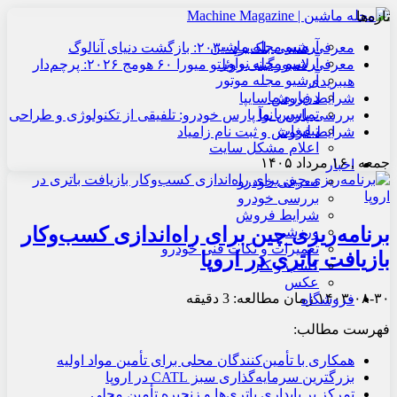
تازه‌ها
آرشیو مجله ماشین
معرفی هنسی بلک‌برد ۲۰۳۰: بازگشت دنیای آنالوگ
آرشیو مجله نوآور
معرفی لامبورگینی روئلتو میورا ۶۰ هومج ۲۰۲۶: پرچم‌دار
آرشیو مجله موتور
هیبریدی
درباره ما
شرایط فروش سایپا
تماس با ما
بررسی پارس نوآ پارس خودرو: تلفیقی از تکنولوژی و طراحی
تبلیغات
شرایط فروش و ثبت نام زامیاد
اعلام مشکل سایت
جمعه , ۱۶ مرداد ۱۴۰۵
اخبار
معرفی خودرو
بررسی خودرو
شرایط فروش
برنامه‌ریزی چین برای راه‌اندازی کسب‌وکار
ورزشی
تعمیرات و نکات فنی خودرو
بازیافت باتری در اروپا
کسب و کار
عکس
۱۴۰۳-۰۸-۳۰
زمان مطالعه: 3 دقیقه
فروشگاه
فهرست مطالب:
همکاری با تأمین‌کنندگان محلی برای تأمین مواد اولیه
بزرگترین سرمایه‌گذاری سبز CATL در اروپا
تمرکز بر پایداری باتری‌ها و زنجیره تأمین محلی