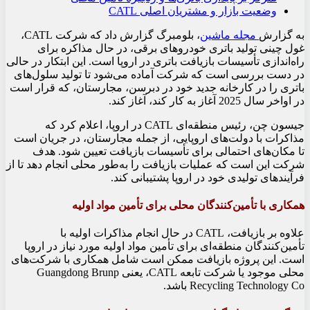
وضعیت بازار و مشتریان اصلی CATL
به گزارش
مجله ماشین
، بلومبرگ گزارش داد که شرکت CATL،
غول چینی تولید باتری خودروهای برقی، در حال مذاکره برای
راه‌اندازی تأسیسات بازیافت باتری در اروپا است. این ابتکار در حالی
در دست بررسی است که شرکت آماده می‌شود تا تولید سلول‌های
باتری را در کارخانه جدید خود در دبرسن، مجارستان، که قرار است
در اواخر سال 2025 آغاز به کار کند، آغاز کند.
جیسون چن، رئیس منطقه‌ای CATL در اروپا، اعلام کرد که
مذاکرات با دولت‌های اروپایی، از جمله مجارستان، در جریان است
تا مکان‌های احتمالی برای تأسیسات بازیافت تعیین شود. هدف
شرکت این است که عملیات بازیافت را به‌طور محلی انجام دهد تا از
فرآیندهای تولیدی خود در اروپا پشتیبانی کند.
همکاری با تأمین‌کنندگان محلی برای تأمین مواد اولیه
علاوه بر بازیافت، CATL در حال انجام مذاکرات اولیه با
تأمین‌کنندگان منطقه‌ای برای تأمین مواد اولیه مورد نیاز در اروپا
است. این پروژه بازیافت ممکن است شامل همکاری با شرکت‌های
محلی موجود یا شرکت تابعه CATL، یعنی Guangdong Brunp
Recycling Technology Co باشد.