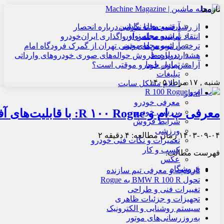
تازه‌ها
آرشیو مجله ماشین
از رشد قیمت‌ها تا نگرانی درباره انحصار
آرشیو مجله نوآور
انتقاد نماینده مجلس از واگذاری ایران‌خودرو
آرشیو مجله موتور
ترخیص اتوبوس‌های چینی تهران از گمرک فرودگاه امام
درباره ما
هشدار درباره فروش حواله‌های صوری خودروهای وارداتی
تماس با ما
آرامش بازار خودرو موقتی است؟
تبلیغات
شنبه , ۱۷ مرداد ۱۴۰۵
اعلام مشکل سایت
اخبار
معرفی خودرو
معرفی ب ام و R ۱۰۰ Rogue: با قابلیت‌های آفرود
بررسی خودرو
شرایط فروش
ورزشی
۱۴۰۳-۰۹-۰۴
زمان مطالعه: ۴ دقیقه
۲
تعمیرات و نکات فنی خودرو
کسب و کار
فهرست مطالب:
عکس
فروشگاه
تاریخچه و معرفی تیم سازنده
تحول BMW R 100 R به Rogue
تغییرات فنی و طراحی
تجهیزات و جزئیات ظاهری
سیستم روشنایی و الکترونیک
به‌روزرسانی‌های موتور