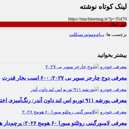
لینک کوتاه نوشته
https://machinemag.ir/?p=35470
کپی لینک
برچسب ها:
ب‌ام‌و
موتورسیکلت
بیشتر بخوانید
معرفی خودرو
معرفی دوج چارجر سوپر بی ۲۰۲۷: ۶۰۰ اسب بخار قدرت
معرفی خودرو
معرفی پورشه ۹۱۱ توربو اس لند داون آندر: رنگ‌آمیزی اختصاصی
معرفی خودرو
معرفی لامبورگینی روئلتو میورا ۶۰ هومج ۲۰۲۶: پرچم‌دار هیبریدی