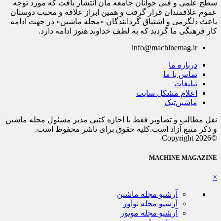
سطح علمی و فنی جوانان جامعه مان انتشار یافت که مورد توجه
عموم علاقمندان قرار گرفت و همین ابراز علاقه و محبت دوستان
باعث دلگرمی و اشتیاق گردانندگان «مجله ماشین» در جهت ادامه
کار فرهنگی ما گردید که به لطف خداوند هنوز ادامه دارد.
info@machinemag.ir
درباره ما
تماس با ما
تبلیغات
اعلام مشکل سایت
ماشین‌تیک
نقل مطالب و تصاویر فقط با اجازه کتبی مدیر مسئول مجله ماشین
و ذکر منبع آزاد است.کلیه حقوق برای ناشر محفوظ است.
©Copyright 2026
MACHINE MAGAZINE
×
آرشیو مجله ماشین
آرشیو مجله نوآور
آرشیو مجله موتور