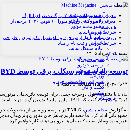
تازه‌ها
آرشیو مجله ماشین
معرفی هنسی بلک‌برد ۲۰۳۰: بازگشت دنیای آنالوگ
آرشیو مجله نوآور
معرفی لامبورگینی روئلتو میورا ۶۰ هومج ۲۰۲۶: پرچم‌دار
آرشیو مجله موتور
هیبریدی
درباره ما
شرایط فروش سایپا
تماس با ما
بررسی پارس نوآ پارس خودرو: تلفیقی از تکنولوژی و طراحی
تبلیغات
شرایط فروش و ثبت نام زامیاد
اعلام مشکل سایت
شنبه , ۱۷ مرداد ۱۴۰۵
اخبار
معرفی خودرو
بررسی خودرو
توسعه باتری‌ موتورسیکلت‌ برقی توسط BYD
شرایط فروش
ورزشی
تعمیرات و نکات فنی خودرو
۱۴۰۳-۰۹-۱۳
زمان مطالعه: 3 دقیقه
2
کسب و کار
عکس
BYD با TAILG، غول دوچرخه چینی، برای توسعه باتری‌های 
فروشگاه
کرد. این شرکت گفت که TAIL اولین تولیدکننده بزرگ دوچرخه است که با BYD همکاری می‌کند.
به گزارش
مجله ماشین
عمر مفید وسایل نقلیه که به آن‌ها نیرو می‌دهند، کار خواهیم کرد.