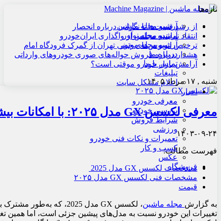
تازه‌ها
آرشیو مجله ماشین
از رشد قیمت‌ها تا نگرانی درباره انحصار
آرشیو مجله نوآور
انتقاد نماینده مجلس از واگذاری ایران‌خودرو
آرشیو مجله موتور
ترخیص اتوبوس‌های چینی تهران از گمرک فرودگاه امام
درباره ما
هشدار درباره فروش حواله‌های صوری خودروهای وارداتی
تماس با ما
آرامش بازار خودرو موقتی است؟
تبلیغات
شنبه , ۱۷ مرداد ۱۴۰۵
اعلام مشکل سایت
اخبار
معرفی خودرو
معرفی لکسس GX مدل ۲۰۲۵: با امکانات بیشتر وارد بازار شد
بررسی خودرو
شرایط فروش
ورزشی
۱۴۰۳-۰۹-۲۴
تعمیرات و نکات فنی خودرو
کسب و کار
فهرست مطالب:
عکس
فروشگاه
مشخصات لکسس GX مدل 2025
مشخصات فنی لکسس GX مدل ۲۰۲۵
قیمت
به گزارش
مجله ماشین