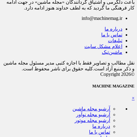
باعث دلگرمی و اشتیاق گردانندگان «مجله ماشین» در جهت ادامه
کار فرهنگی ما گردید که به لطف خداوند هنوز ادامه دارد.
info@machinemag.ir
درباره ما
تماس با ما
تبلیغات
اعلام مشکل سایت
ماشین‌تیک
نقل مطالب و تصاویر فقط با اجازه کتبی مدیر مسئول مجله ماشین
و ذکر منبع آزاد است.کلیه حقوق برای ناشر محفوظ است.
©Copyright 2026
MACHINE MAGAZINE
×
آرشیو مجله ماشین
آرشیو مجله نوآور
آرشیو مجله موتور
درباره ما
تماس با ما