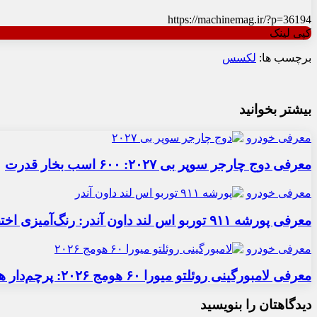
https://machinemag.ir/?p=36194
کپی لینک
برچسب ها:
لکسس
بیشتر بخوانید
معرفی خودرو
معرفی دوج چارجر سوپر بی ۲۰۲۷: ۶۰۰ اسب بخار قدرت
معرفی خودرو
معرفی پورشه ۹۱۱ توربو اس لند داون آندر: رنگ‌آمیزی اختصاصی
معرفی خودرو
معرفی لامبورگینی روئلتو میورا ۶۰ هومج ۲۰۲۶: پرچم‌دار هیبریدی
دیدگاهتان را بنویسید