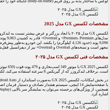
لوکس با ساختار بدنه بر روی فریم (body-on-frame) جایگاه خود را حفظ کند.
لکسس GX مدل ۲۰۲۵
مشخصات لکسس GX مدل 2025
لکسس GX مدل ۲۰۲۵ با ابعاد بزرگتر و عرض بیشتر نسب
مجهز است و نسخه‌های Overtrail و Overtrail+ نیز از دیفرانسیل قفل‌شونده الکترونیکی عقب برخوردارند.
مشخصات فنی لکسس GX مدل ۲۰۲۵
لکسس 2025
است. برخلاف لندکروزر که از گیربکس 8 سرعته استفاده می‌کند، لکسس GX به گیربکس 10 سرعته اتوماتیک مجهز است.
با صفحه‌نمایش 14 اینچی، سیستم هشدار تصادف و دستیار ف
اشاره کرد.
لکسس GX مدل ۲۰۲۵