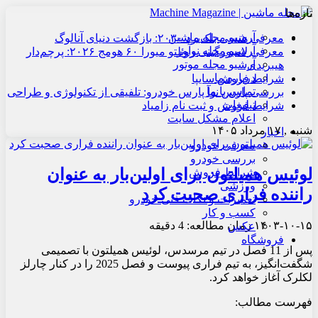
تازه‌ها
آرشیو مجله ماشین
معرفی هنسی بلک‌برد ۲۰۳۰: بازگشت دنیای آنالوگ
آرشیو مجله نوآور
معرفی لامبورگینی روئلتو میورا ۶۰ هومج ۲۰۲۶: پرچم‌دار
آرشیو مجله موتور
هیبریدی
درباره ما
شرایط فروش سایپا
تماس با ما
بررسی پارس نوآ پارس خودرو: تلفیقی از تکنولوژی و طراحی
تبلیغات
شرایط فروش و ثبت نام زامیاد
اعلام مشکل سایت
شنبه , ۱۷ مرداد ۱۴۰۵
اخبار
معرفی خودرو
بررسی خودرو
لوئیس همیلتون برای اولین‌بار به عنوان
شرایط فروش
ورزشی
راننده فراری صحبت کرد
تعمیرات و نکات فنی خودرو
کسب و کار
۱۴۰۳-۱۰-۱۵
زمان مطالعه: 4 دقیقه
عکس
فروشگاه
پس از 11 فصل در تیم مرسدس، لوئیس همیلتون با تصمیمی
شگفت‌انگیز، به تیم فراری پیوست و فصل 2025 را در کنار چارلز
لکلرک آغاز خواهد کرد.
فهرست مطالب: