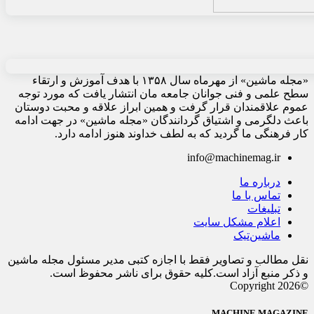
«مجله ماشین» از مهرماه سال ۱۳۵۸ با هدف آموزش و ارتقاء
سطح علمی و فنی جوانان جامعه مان انتشار یافت که مورد توجه
عموم علاقمندان قرار گرفت و همین ابراز علاقه و محبت دوستان
باعث دلگرمی و اشتیاق گردانندگان «مجله ماشین» در جهت ادامه
کار فرهنگی ما گردید که به لطف خداوند هنوز ادامه دارد.
info@machinemag.ir
درباره ما
تماس با ما
تبلیغات
اعلام مشکل سایت
ماشین‌تیک
نقل مطالب و تصاویر فقط با اجازه کتبی مدیر مسئول مجله ماشین
و ذکر منبع آزاد است.کلیه حقوق برای ناشر محفوظ است.
©Copyright 2026
MACHINE MAGAZINE