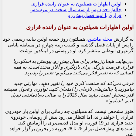
اولین اظهارات همیلتون به عنوان راننده فراری
چالش جدید پس از سه سال سخت در مرسدس
فراری با امید فصل پیش رو
اولین اظهارات همیلتون به عنوان راننده فراری
به گزارش
مجله ماشین
، همیلتون روز جمعه اولین بیانیه رسمی خود
را پس از پایان فصل گذشته و کسب رتبه چهارم در مسابقه پایانی
گرندپری ابوظبی منتشر کرد. او در پستی در لینکدین نوشت:
«بی‌نهایت هیجان‌زده‌ام برای سال پیش رو. پیوستن به اسکودریا
فراری فرصت بزرگی برای بازنگری و آغاز مجدد است. به همه
کسانی که به تغییر فکر می‌کنند می‌گویم: تغییر را بپذیرید.
فرقی نمی‌کند که صنعت کاری خود را تغییر دهید، مهارتی جدید
بیاموزید یا چالش‌های تازه‌ای را امتحان کنید، نوآوری و تحول همیشه
قدرت‌بخش است. بیایید سال 2025 را به سالی به‌یادماندنی تبدیل
کنیم. آندیامو!»
هنوز مشخص نیست که همیلتون چه زمانی برای اولین بار خودروی
فراری را خواهد راند، اما انتظار می‌رود پیش از رونمایی خودروی
جدید فراری در 19 فوریه، او مدل قدیمی‌تری را آزمایش کند.
تست‌های پیش‌فصل نیز از 26 تا 28 فوریه در بحرین برگزار خواهد
شد.