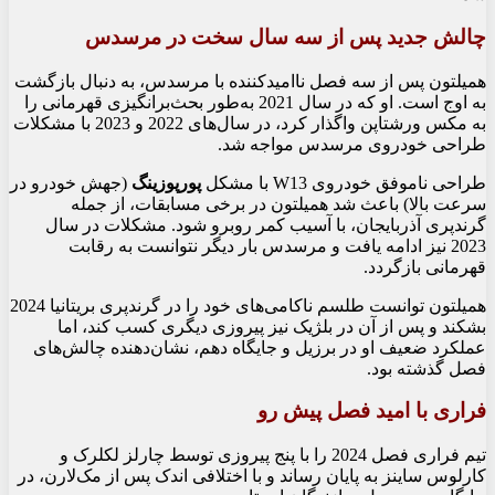
چالش جدید پس از سه سال سخت در مرسدس
همیلتون پس از سه فصل ناامیدکننده با مرسدس، به دنبال بازگشت
به اوج است. او که در سال 2021 به‌طور بحث‌برانگیزی قهرمانی را
به مکس ورشتاپن واگذار کرد، در سال‌های 2022 و 2023 با مشکلات
طراحی خودروی مرسدس مواجه شد.
طراحی ناموفق خودروی W13 با مشکل
پورپوزینگ
(جهش خودرو در
سرعت بالا) باعث شد همیلتون در برخی مسابقات، از جمله
گرندپری آذربایجان، با آسیب کمر روبرو شود. مشکلات در سال
2023 نیز ادامه یافت و مرسدس بار دیگر نتوانست به رقابت
قهرمانی بازگردد.
همیلتون توانست طلسم ناکامی‌های خود را در گرندپری بریتانیا 2024
بشکند و پس از آن در بلژیک نیز پیروزی دیگری کسب کند، اما
عملکرد ضعیف او در برزیل و جایگاه دهم، نشان‌دهنده چالش‌های
فصل گذشته بود.
فراری با امید فصل پیش رو
تیم فراری فصل 2024 را با پنج پیروزی توسط چارلز لکلرک و
کارلوس ساینز به پایان رساند و با اختلافی اندک پس از مک‌لارن، در