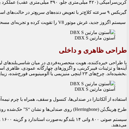
کربن‌سرامیکی (۴۲۰ میلی‌متری جلو، ۳۹۰ میلی‌متری عقب) عملکرد بی‌نقصی دارند.
گیربکس ۹ سرعته کلاچ‌تر با تعویض دنده‌های سریع‌تر در حالت‌های اسپرت، شتاب و هیجان بیشتری ارائه می‌دهد.
سیستم اگزوز جدید، غرش موتور V8 را تقویت کرده و تجربه‌ای مسحورکننده از صدای خودرو ایجاد می‌کند.
آستون مارتین DBX S
طراحی ظاهری و داخلی
بخشیده‌اند. چرخ‌های ۲۳ اینچی منیزیمی یا آلومینیومی فورج‌شده، زیبایی و عملکرد را ترکیب کرده‌اند.
آستون مارتین DBX S
استفاده از آلکانتارا در صندلی‌ها، کنسول و سقف، همراه با چرم نیمه
طرح هِرینگ‌بُن (Herringbone) روی صندلی‌ها و نشان “S” حک‌شده روی تکیه‌گاه‌ها و کف‌پوش‌ها، هویت این مدل را برجسته می‌کند.
می‌دهند.