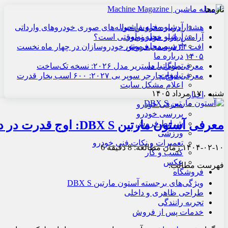
تازه‌ها
آرشیو مجله ماشین
هشدار درباره فروش حواله‌های صوری خودروهای وارداتی
آرشیو مجله نوآور
آرامش بازار خودرو موقتی است؟
آرشیو مجله موتور
افت ۳۴ درصدی فروش خودروسازان در چهار ماه نخست
درباره ما
۱۴۰۵
تماس با ما
معرفی بوگاتی دستریر مدل ۲۰۲۶: نسخه تک‌ساخت
تبلیغات
معرفی دوج چارجر سوپر بی ۲۰۲۷: ۶۰۰ اسب بخار قدرت
اعلام مشکل سایت
شنبه , ۱۷ مرداد ۱۴۰۵
اخبار
معرفی خودرو
بررسی خودرو
معرفی آستون مارتین DBX S: اوج قدرت در دنیای شاسی‌بلندها
شرایط فروش
ورزشی
تعمیرات و نکات فنی خودرو
۱۴۰۴-۰۲-۱۰
زمان مطالعه: 8 دقیقه
6
کسب و کار
عکس
فهرست مطالب:
فروشگاه
ویژگی‌های برجسته آستون مارتین DBX S
طراحی ظاهری و داخلی
تجربه رانندگی
خدمات پس از فروش