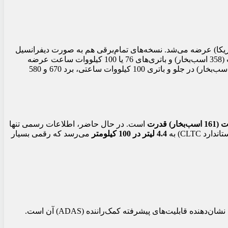
 #5 تنها در نسخه تمام‌برقی (BEV) و در پنج تریم با قیمتی بین 239,900 تا 368,000 یوان (حدود 33,400 تا 51,200 دلار آمریکا) عرضه می‌شد. نسخه‌های تمام‌برقی هم به صورت دیفرانسیل
عقب (RWD) و هم تمام‌چرخ محرک (AWD) موجود بودند. مدل‌های RWD با موتورهای الکتریکی 250 کیلووات (335 اسب‌بخار) یا 267 کیلووات (358 اسب‌بخار) و باتری‌های 76 یا 100 کیلووات ساعت عرضه
می‌شوند که به ترتیب 570 و 740 کیلومتر برد (بر اساس استاندارد CLTC) دارند. نسخه AWD نیز با اضافه شدن یک موتور 165 کیلوواتی (221 اسب‌بخار) در جلو و باتری 100 کیلووات ساعتی، برد 670 و 580
است. در حال حاضر، اطلاعات رسمی تنها
CLT) به
4.4 لیتر در 100 کیلومتر
می‌رسد که رقمی بسیار
ن‌دهنده قابلیت‌های پیشرفته کمک‌راننده (ADAS) آن است.