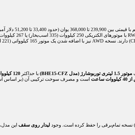
تا پیش از این، اسمارت
ک
موتور 1.5 لیتری توربوشارژ (مدل BHE15-CFZ)
با حداکثر
120 کیلووات (161 اسب‌بخار) قدرت
یلووات ساعت
است و مصرف سوخت ترکیبی آن (بر اساس استاندارد C
لیدار روی سقف
این مدل، نشا