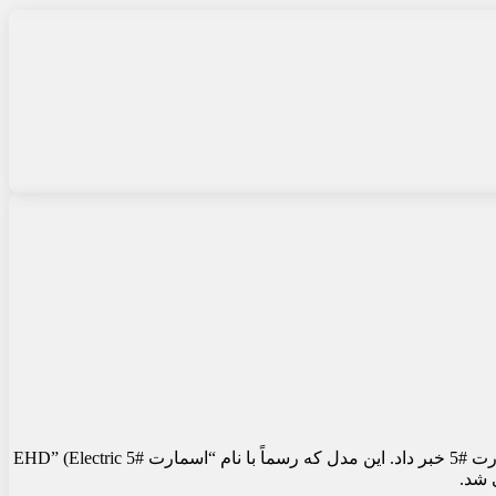
، شرکت Smart در تاریخ 17 جولای (27 تیر) از اضافه شدن یک نسخه پلاگین هیبریدی به خط تولید شاسی‌بلندهای اسمارت #5 خبر داد. این مدل که رسماً با نام “اسمارت #5 EHD” (Electric