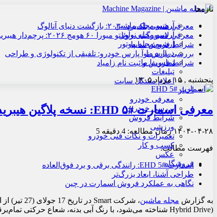
تازه‌ها
آرشیو مجله ماشین
معرفی هنسی بلک‌برد ۲۰۳۰: بازگشت دنیای آنالوگ
آرشیو مجله نوآور
معرفی لامبورگینی روئلتو میورا ۶۰ هومج ۲۰۲۶: پرچم‌دار هیبریدی
آرشیو مجله موتور
شرایط فروش سایپا
درباره ما
بررسی پارس نوآ پارس خودرو: تلفیقی از تکنولوژی و طراحی
تماس با ما
شرایط فروش و ثبت نام زامیاد
تبلیغات
پنجشنبه , ۱۵ مرداد ۱۴۰۵
اعلام مشکل سایت
اخبار
معرفی خودرو
معرفی اسمارت #۵ EHD: نسخه پلاگین هیبریدی در چین
بررسی خودرو
شرایط فروش
ورزشی
۱۴۰۴-۰۴-۲۸
زمان مطالعه: 4 دقیقه
5
تعمیرات و نکات فنی خودرو
کسب و کار
فهرست مطالب:
عکس
فروشگاه
اسمارت #5 EHD: رانندگی برقی و برد فوق‌العاده
طراحی آشنا، ابعاد بزرگ‌تر
نگاهی به عملکرد فروش اسمارت در چین
به گزارش
مجله ماشین
Hybrid Drive) شناخته می‌شود، با رنگ آبی بدنه، شعاع حرکتی تمام‌برقی 250 کیلومتر و شعاع حرکتی ترکیبی چشمگیر 1600 کیلومتر، معرفی شد.