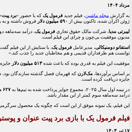
مرداد ۱۴۰۴
به گزارش
مجله ماشین
، فیلم جدید
فرمول یک
که با حضور «
برد پیت
»
ژوئن اکران شده، تاکنون بیش از
۵۹۰ میلیون دلار
فروش داشته و به رک
لیبرتی مدیا
، شرکت مالک حقوق تجاری
فرمول یک
، درآمد سه‌ماهه دوم سا
مدیون موفقیت بی‌چون و چرای این فیلم است.
استفانو دومنیکالی
، مدیرعامل
فرمول یک
، با ستایش از این فیلم گف
توانست هم طرفداران قدیمی و هم مخاطبان جدید را جذب کند.»
موفقیت این فیلم به قدری بوده که باعث شده
۵۱۳ میلیون دلار
جایزه 
بر اساس برآوردها،
مک‌لارن
که قهرمان فصل گذشته سازندگان بود، د
جایزه دریافت کرده است.
در نیمه اول سال ۲۰۲۵، مجموع جوایز پرداخت شده به تیم‌ها به
۶۲۷ میلیون دلار
درآمد سه‌ماهه سوم کمتر از این مقدار باشد.
این فیلم، یک نمونه موفق از این است که چگونه یک محصول سرگرمی 
فیلم فرمول یک با بازی برد پیت عنوان و پوس
۱۷ تیر ۱۴۰۳