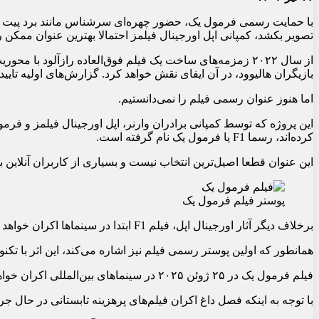
با حمایت رسمی فرمول یک، حضور چهره‌ای سرشناس مانند برد پیت در
تصویر بکشد، کمپانی اپل اورجینال فیلمز احتمالا بهترین عنوان ممکن ر
از سال ۲۰۲۲ زمزمه‌های ساخت یک فیلم فوق‌العاده رازآلود 
بازیگران هالیوود، در آن ایفای نقش خواهد کرد. گزارش‌های اولیه ت
اما هنوز عنوان رسمی فیلم را نمی‌دانستیم.
کرده‌اند، رسما F1 یا فرمول یک نام گرفته است.
این عنوان قطعا اصیل‌ترین انتخاب نیست و بسیاری از کاربران آنلاین ب
پوستر فیلم فرمول یک
برخلاف دیگر آثار اورجینال اپل، فیلم F1 ابتدا در سینماها اکران خواهد شد و سپس به نمایش خانگی می‌رسد.
همانطور که اولین پوستر رسمی فیلم نیز اشاره می‌کند، این اثر با تکنولوژی IMAX فیلمبرداری شده است که به نوعی به مخاطب گوشزد می‌کند بهترین راه تماشای 
فیلم فرمول یک در ۲۵ ژوئن ۲۰۲۵ در سینماهای بین‌المللی اکران خواهد شد.
با توجه به اینکه فصل داغ اکران فیلم‌های پرهزینه تابستانی در حال ج