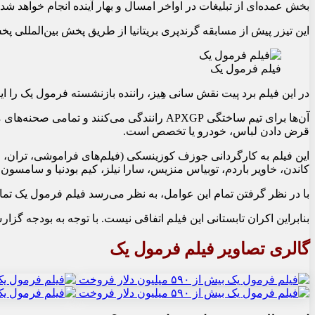
بخش عمده‌ای از تبلیغات در اواخر امسال و بهار آینده انجام خواهد شد، اما تیزری بر
این تیزر پیش از مسابقه گرندپری بریتانیا از طریق پخش بین‌المللی 
فیلم فرمول یک
در این فیلم برد پیت نقش سانی هِیز، راننده بازنشسته فرمول یک را ای
آن‌ها برای تیم ساختگی APXGP رانندگی می‌
قرض دادن لباس، خودرو یا تخصص است.
این فیلم به کارگردانی جوزف کوزینسکی (فیلم‌های فراموشی، تران، م
کاندن، خاویر باردم، توبیاس منزیس، سارا نیلز، کیم بودنیا و سامسون 
با در نظر گرفتن تمام این عوامل، به نظر می‌رسد فیلم فرمول یک تمام
بنابراین اکران تابستانی این فیلم اتفاقی نیست. با توجه به بودجه گزارش‌شده ۲۵۰ میلیون دلاری که حتی هزینه‌های تبلیغاتی هنگفت را هم شامل نمی‌شود، این فیلم باید به یک فیلم پرفروش 
گالری تصاویر فیلم فرمول یک