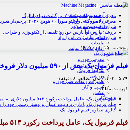
تازه‌ها
آرشیو مجله ماشین
معرفی هنسی بلک‌برد ۲۰۳۰: بازگشت دنیای آنالوگ
آرشیو مجله نوآور
معرفی لامبورگینی روئلتو میورا ۶۰ هومج ۲۰۲۶: پرچم‌دار هیبریدی
آرشیو مجله موتور
شرایط فروش سایپا
درباره ما
بررسی پارس نوآ پارس خودرو: تلفیقی از تکنولوژی و طراحی
تماس با ما
شرایط فروش و ثبت نام زامیاد
تبلیغات
پنجشنبه , ۱۵ مرداد ۱۴۰۵
اعلام مشکل سایت
اخبار
معرفی خودرو
فیلم فرمول یک بیش از ۵۹۰ میلیون دلار فروخت
بررسی خودرو
شرایط فروش
ورزشی
۱۴۰۴-۰۵-۲۹
زمان مطالعه: 2 دقیقه
6
تعمیرات و نکات فنی خودرو
کسب و کار
فهرست مطالب:
عکس
فروشگاه
فیلم فرمول یک، عامل پرداخت رکورد ۵۱۳ میلیون دلاری به تیم‌ها
فیلم فرمول یک با بازی برد پیت عنوان و پوستر رسمی خود را 
گالری تصاویر فیلم فرمول یک
فیلم فرمول یک، عامل پرداخت رکورد ۵۱۳ میلیون دلاری به تیم‌ها