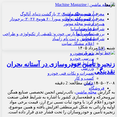
تازه‌ها
آرشیو مجله ماشین
معرفی هنسی بلک‌برد ۲۰۳۰: بازگشت دنیای آنالوگ
آرشیو مجله نوآور
معرفی لامبورگینی روئلتو میورا ۶۰ هومج ۲۰۲۶: پرچم‌دار
آرشیو مجله موتور
هیبریدی
درباره ما
شرایط فروش سایپا
تماس با ما
بررسی پارس نوآ پارس خودرو: تلفیقی از تکنولوژی و طراحی
تبلیغات
شرایط فروش و ثبت نام زامیاد
اعلام مشکل سایت
شنبه , ۱۷ مرداد ۱۴۰۵
اخبار
معرفی خودرو
بررسی خودرو
زنجیره تأمین خودروسازی در آستانه بحران
شرایط فروش
ورزشی
نقدینگی
تعمیرات و نکات فنی خودرو
کسب و کار
۱۴۰۵-۰۲-۰۸
زمان مطالعه: 2 دقیقه
عکس
فروشگاه
به گزارش
مجله ماشین
،
نائب‌رئیس انجمن تخصصی صنایع همگن
نیرومحرکه و قطعه‌سازی کشور با اشاره به شرایط فعلی صنعت
خودرو اعلام کرد: با وجود ثبات نسبی نرخ ارز، قیمت برخی مواد
اولیه وارداتی به‌ شکل غیرمنطقی افزایش یافته و همین موضوع،
زنجیره تأمین و خودروسازان را تحت فشار جدی قرار داده است.