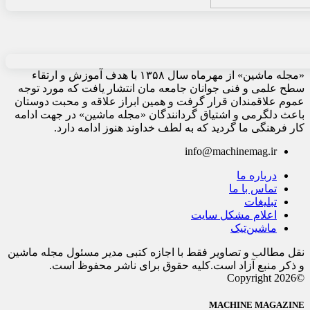
«مجله ماشین» از مهرماه سال ۱۳۵۸ با هدف آموزش و ارتقاء
سطح علمی و فنی جوانان جامعه مان انتشار یافت که مورد توجه
عموم علاقمندان قرار گرفت و همین ابراز علاقه و محبت دوستان
باعث دلگرمی و اشتیاق گردانندگان «مجله ماشین» در جهت ادامه
کار فرهنگی ما گردید که به لطف خداوند هنوز ادامه دارد.
info@machinemag.ir
درباره ما
تماس با ما
تبلیغات
اعلام مشکل سایت
ماشین‌تیک
نقل مطالب و تصاویر فقط با اجازه کتبی مدیر مسئول مجله ماشین
و ذکر منبع آزاد است.کلیه حقوق برای ناشر محفوظ است.
©Copyright 2026
MACHINE MAGAZINE