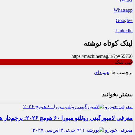
Whatsapp
+Google
Linkedin
لینک کوتاه نوشته
https://machinemag.ir/?p=55750
کپی لینک
برچسب ها:
هیوندای
بیشتر بخوانید
معرفی خودرو
معرفی لامبورگینی روئلتو میورا ۶۰ هومج ۲۰۲۶: پرچم‌دار هیبریدی
معرفی خودرو