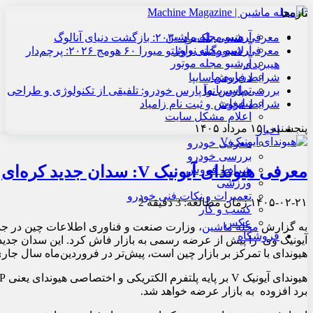
تازه‌ها
آرشیو مجله ماشین
معرفی هنسی بلک‌برد ۲۰۳۰: بازگشت دنیای آنالوگ
آرشیو مجله نوآور
معرفی لامبورگینی روئلتو میورا ۶۰ هومج ۲۰۲۶: پرچم‌دار
آرشیو مجله موتور
هیبریدی
درباره ما
شرایط فروش سایپا
تماس با ما
بررسی پارس نوآ پارس خودرو: تلفیقی از تکنولوژی و طراحی
تبلیغات
شرایط فروش و ثبت نام زامیاد
اعلام مشکل سایت
پنجشنبه , ۱۵ مرداد ۱۴۰۵
اخبار
معرفی خودرو
بررسی خودرو
معرفی هیوندای آیونیک V: سدان جدید کره‌ای
شرایط فروش
ورزشی
تعمیرات و نکات فنی خودرو
۱۴۰۵-۰۲-۲۱
زمان مطالعه: 3 دقیقه
2
کسب و کار
عکس
به گزارش
مجله ماشین
، وزارت صنعت و فناوری اطلاعات چین در جد
فروشگاه
هیوندای با تمرکز بر بازار چین است، پیش‌تر در فروردین‌ماه سال جاری (آوریل ۲۰۲۶) در نمایشگاه خودرو پکن رونمایی 
برد افزوده به بازار عرضه خواهد شد.