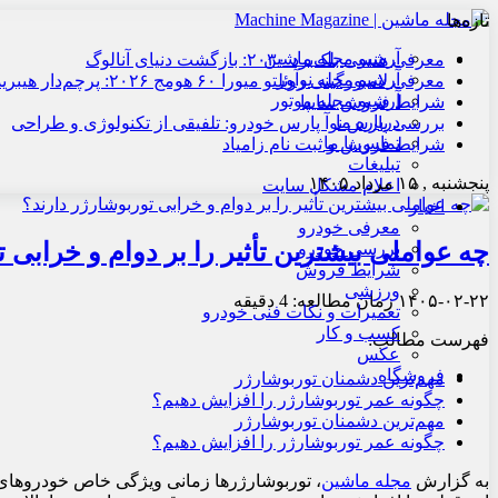
تازه‌ها
آرشیو مجله ماشین
معرفی هنسی بلک‌برد ۲۰۳۰: بازگشت دنیای آنالوگ
آرشیو مجله نوآور
معرفی لامبورگینی روئلتو میورا ۶۰ هومج ۲۰۲۶: پرچم‌دار هیبریدی
آرشیو مجله موتور
شرایط فروش سایپا
درباره ما
بررسی پارس نوآ پارس خودرو: تلفیقی از تکنولوژی و طراحی
تماس با ما
شرایط فروش و ثبت نام زامیاد
تبلیغات
پنجشنبه , ۱۵ مرداد ۱۴۰۵
اعلام مشکل سایت
اخبار
معرفی خودرو
چه عواملی بیشترین تأثیر را بر دوام و خرابی 
بررسی خودرو
شرایط فروش
ورزشی
۱۴۰۵-۰۲-۲۲
زمان مطالعه: 4 دقیقه
تعمیرات و نکات فنی خودرو
کسب و کار
فهرست مطالب:
عکس
فروشگاه
مهم‌ترین دشمنان توربوشارژر
چگونه عمر توربوشارژر را افزایش دهیم؟
مهم‌ترین دشمنان توربوشارژر
چگونه عمر توربوشارژر را افزایش دهیم؟
به گزارش
مجله ماشین
، توربوشارژرها زمانی ویژگی خاص خودروهای ا