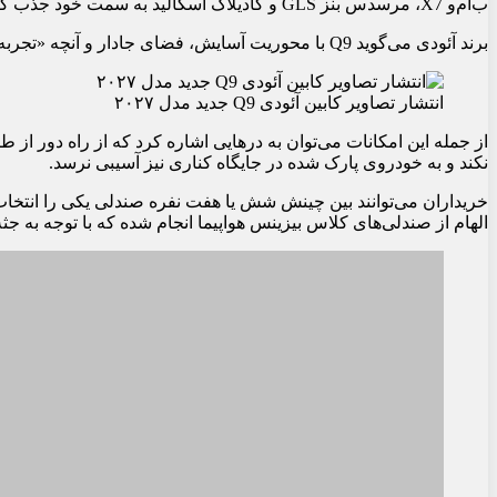
بزرگترین شاسی‌بلند تاریخ آئودی هنوز نمای بیرونی خود را بدون پوش
را آشکار می‌کند: Q9 ۲۰۲۷ جدید تنه
خریداران را از ب‌ام‌و X7، مرسدس بنز GLS و کادیلاک اسکالید به سمت خود جذب کند.
برند آئودی می‌گوید Q9 با محوریت آسایش، فضای جادار 
لوکس‌گرایی و مجموعه‌ای از گجت‌ها است که متخصصان بازاریابی آن‌ه
انتشار تصاویر کابین آئودی Q9 جدید مدل ۲۰۲۷
کمربند ایمنی یا حتی با فشردن پدال ترمز باز می‌شوند. این درها مج
بین در و ستون گیر نکند و به خودروی پارک شده در جایگاه کناری نیز 
خریداران می‌توانند بین چینش شش یا هفت نفره صندلی یکی را انتخا
نسخه، نیمکت ردیف میانی را با دو صندلی خلبانیفوق‌العاده قابل تنظی
می‌گوید این طراحی با الهام از صندلی‌های کلاس بیزینس هواپیما انجام
می‌رسد.
انتشار تصاویر کابین آئودی Q9 جدید مدل ۲۰۲۷
صندلی‌های جلو نیز از رفاه کمتری برخوردار نیستند. در تریم‌های بالات
که داشبورد همان چیدمان آشنای آئودی با نمایشگرهای متعدد، از ج