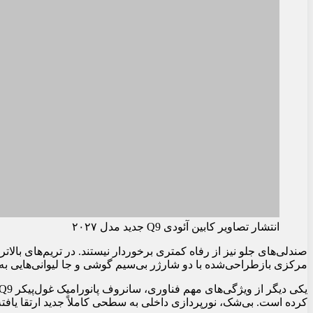
همچنین یک کنسول مرکزی بازطراحی‌شده با دو شارژر بی‌سیم گوشی و 
می‌شود.
که به بخش‌های مجزا امکان می‌دهد با لمس یک دکمه، مات شوند. آئود
قابل انتخاب را تعبیه کرده است. بی‌شک، نورپردازی داخلی به سطحی کام
انتشار تصاویر کابین آئودی Q9 جدید مدل ۲۰۲۷
پرداخت‌های بافت‌دار، مواد مات، چوب با منافذ باز (open-pore wood) و پارچه‌های نفیس از جمله روکش‌های ترکیبی آلپاکا بهره می‌برد.
قرار داده، اما گزارش‌ها حاکی از آن است که در اسلواکی اروپا ساخت
با عوارض واردات سنگین مواجه شود، در حالی که رقبایی مانند ب‌ام‌و X7 و مرسدس بنز GLS از تولید در خاک آمریکا بهره‌مند می‌شوند
در هفته‌های آینده جزئیات بیشتری درباره Q9، از جمله ابعاد دقیق آن، منتشر خواهد شد – انتظار می‌رود فاصله محوری آن حدود
3,124
میلی‌متر (
123
اینچ) باشد، در مقایسه با
2,997
قیمت‌ها احتمالاً از حدود
90,000
دلار شروع خواهند شد، در حالی که گران‌تر
این مطلب چقدر برای شما مفید بود؟
امتیاز 5.00