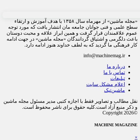
«مجله ماشین» از مهرماه سال ۱۳۵۸ با هدف آموزش و ارتقاء
سطح علمی و فنی جوانان جامعه مان انتشار یافت که مورد توجه
عموم علاقمندان قرار گرفت و همین ابراز علاقه و محبت دوستان
باعث دلگرمی و اشتیاق گردانندگان «مجله ماشین» در جهت ادامه
کار فرهنگی ما گردید که به لطف خداوند هنوز ادامه دارد.
info@machinemag.ir
درباره ما
تماس با ما
تبلیغات
اعلام مشکل سایت
ماشین‌تیک
نقل مطالب و تصاویر فقط با اجازه کتبی مدیر مسئول مجله ماشین
و ذکر منبع آزاد است.کلیه حقوق برای ناشر محفوظ است.
©Copyright 2026
MACHINE MAGAZINE
×