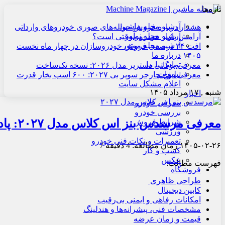
تازه‌ها
آرشیو مجله ماشین
هشدار درباره فروش حواله‌های صوری خودروهای وارداتی
آرشیو مجله نوآور
آرامش بازار خودرو موقتی است؟
آرشیو مجله موتور
افت ۳۴ درصدی فروش خودروسازان در چهار ماه نخست
درباره ما
۱۴۰۵
تماس با ما
معرفی بوگاتی دستریر مدل ۲۰۲۶: نسخه تک‌ساخت
تبلیغات
معرفی دوج چارجر سوپر بی ۲۰۲۷: ۶۰۰ اسب بخار قدرت
اعلام مشکل سایت
شنبه , ۱۷ مرداد ۱۴۰۵
اخبار
معرفی خودرو
بررسی خودرو
معرفی مرسدس بنز اس کلاس مدل ۲۰۲۷: پادشاه سدان‌های لوکس
شرایط فروش
ورزشی
تعمیرات و نکات فنی خودرو
۱۴۰۵-۰۲-۲۶
زمان مطالعه: 4 دقیقه
7
کسب و کار
عکس
فهرست مطالب:
فروشگاه
طراحی ظاهری
کابین دیجیتال
امکانات رفاهی و ایمنی بی‌رقیب
مشخصات فنی، پیشرانه‌ها و هندلینگ
قیمت و زمان عرضه