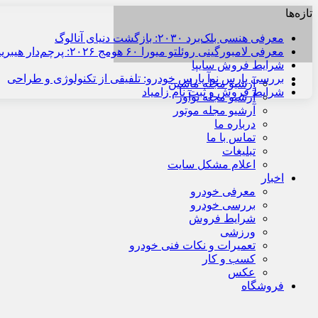
تازه‌ها
معرفی هنسی بلک‌برد ۲۰۳۰: بازگشت دنیای آنالوگ
معرفی لامبورگینی روئلتو میورا ۶۰ هومج ۲۰۲۶: پرچم‌دار هیبریدی
شرایط فروش سایپا
بررسی پارس نوآ پارس خودرو: تلفیقی از تکنولوژی و طراحی
آرشیو مجله ماشین
شرایط فروش و ثبت نام زامیاد
آرشیو مجله نوآور
آرشیو مجله موتور
شنبه , ۱۷ مرداد ۱۴۰۵
درباره ما
تماس با ما
تبلیغات
اعلام مشکل سایت
اخبار
معرفی خودرو
بررسی خودرو
شرایط فروش
ورزشی
تعمیرات و نکات فنی خودرو
کسب و کار
عکس
فروشگاه