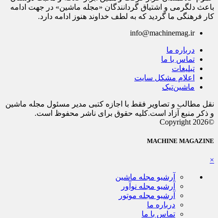
باعث دلگرمی و اشتیاق گردانندگان «مجله ماشین» در جهت ادامه
کار فرهنگی ما گردید که به لطف خداوند هنوز ادامه دارد.
info@machinemag.ir
درباره ما
تماس با ما
تبلیغات
اعلام مشکل سایت
ماشین‌تیک
نقل مطالب و تصاویر فقط با اجازه کتبی مدیر مسئول مجله ماشین
و ذکر منبع آزاد است.کلیه حقوق برای ناشر محفوظ است.
©Copyright 2026
MACHINE MAGAZINE
×
آرشیو مجله ماشین
آرشیو مجله نوآور
آرشیو مجله موتور
درباره ما
تماس با ما