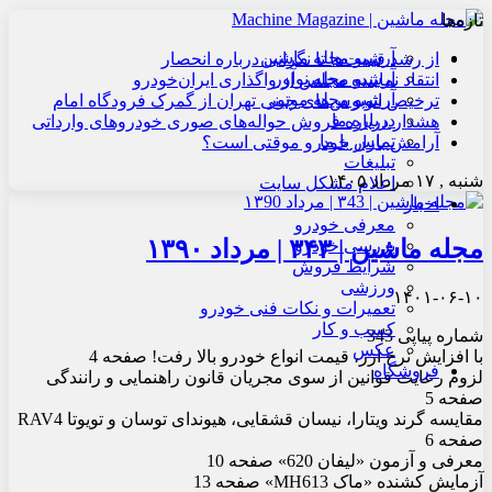
تازه‌ها
آرشیو مجله ماشین
از رشد قیمت‌ها تا نگرانی درباره انحصار
آرشیو مجله نوآور
انتقاد نماینده مجلس از واگذاری ایران‌خودرو
آرشیو مجله موتور
ترخیص اتوبوس‌های چینی تهران از گمرک فرودگاه امام
درباره ما
هشدار درباره فروش حواله‌های صوری خودروهای وارداتی
تماس با ما
آرامش بازار خودرو موقتی است؟
تبلیغات
شنبه , ۱۷ مرداد ۱۴۰۵
اعلام مشکل سایت
اخبار
معرفی خودرو
مجله ماشین | ۳۴۳ | مرداد ۱۳۹۰
بررسی خودرو
شرایط فروش
ورزشی
۱۴۰۱-۰۶-۱۰
تعمیرات و نکات فنی خودرو
کسب و کار
شماره پیاپی 343
عکس
با افزایش نرخ ارز، قیمت انواع خودرو بالا رفت! صفحه 4
فروشگاه
لزوم رعایت قوانین از سوی مجریان قانون راهنمایی و رانندگی
صفحه 5
مقایسه گرند ویتارا، نیسان قشقایی، هیوندای توسان و تویوتا RAV4
صفحه 6
معرفی و آزمون «لیفان 620» صفحه 10
آزمایش کشنده «ماک MH613» صفحه 13