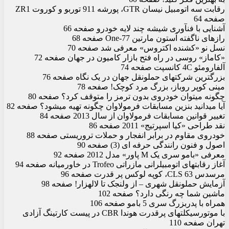
رقابت سه اتومبیل نیسان GTR، پورشه 911 توربو و کوروت ZR1
صفحه 64
آشنایی با فن‏آوری شیشه چند لایه خودرو صفحه 66
رازهای ناگفته آستون مارتین One-77 صفحه 68
نسل نو «کشنده اکتروس» معرفی شد صفحه 70
«کاماز» روسی در راه فتح بازار کامیون در جهان صفحه 72
آلفارومئو 4C کانسپت صفحه 74
بزرگ‏ترین شرکت‏های حمل‏ونقل جهان در یک نگاه صفحه 76
مینی کوپر روباز، بزرگ مرد کوچک! صفحه 78
چگونه می‏توان خودروی بدون ترمز را متوقف کرد؟ صفحه 80
آیا می‏دانید بنزین مسابقات فرمولاوان چگونه تهیه می‏شود؟ صفحه 82
تغییر قوانین مسابقات فرمولاوان از سال 2013 صفحه 84
نقد طراحی «کیا اسپرتیج» 2011 صفحه 86
خودروی مقاوم در برابر انفجار و حملات تروریستی صفحه 88
اصول و فنون رانندگی حرفه ای (3) صفحه 90
معرفی «ب‏ام‏و سری یک M پاور» مدل 2012 صفحه 92
آغاز رقابت‏های اتومبیلرانی مازراتی Trofeo در خاورمیانه صفحه 94
مرسدس CLS 63، کوپه لوکس پر قدرت صفحه 96
آزمایش حمل‏ونقل شهری – از ولنجک تا لاله‏زار! صفحه 98
ماشین شما چه رنگی دارد؟ صفحه 102
همراه با پدربزرگ سری 5 ب‏ام‏و صفحه 106
با موتورسیکلت‏های پرقدرت هوندا CBR در پیست کارتینگ آزادی
تهران صفحه 110