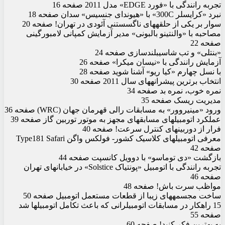
تجربه رانندگی با «فورد EDGE» مدل 2011 صفحه 16
نبرد «کرایسلر 300C» با «هیوندای جنسیس» سدان صفحه 18
سوار بر یکی از حلقه‏های ناگسستنی آئودی در تهران! صفحه 20
مصاحبه با «والنتینو بالبونی» مدیر آزمایش کمپانی لامبورگینی
صفحه 22
«بنتلی» و تب شاسی‏بلندسازی صفحه 24
آزمایش رانندگی با «نیسان میکرا» صفحه 26
با نسل چهارم «کیا ریو» آشنا شوید صفحه 28
انتخاب برترین پیشرانه‏های سال 2011 صفحه 30
نمره خوب، نمره بد صفحه 34
مدیریت ریسک صفحه 35
ورود «مینی‏روور» به مسابقات رالی قهرمان جهان (WRC) صفحه 36
عملکرد اتومبیل‏های مسابقه‏ای مجهز به موتور توربین گاز صفحه 39
فرار از دوربین‏های کنترل سرعت! صفحه 40
معرفی اتومبیل‏های کلاسیک کشور- فولکس واگن Type181 Safari
صفحه 42
بازگشت «دی توماسو» با دوویل کانسپت صفحه 44
تجربه رانندگی با اتومبیل «پونتیاک Solstice» در خیابان‏های تهران
صفحه 46
مواظب سرت باش! صفحه 48
ساخت مجسمه‏های زیبا از قطعات مستعمل اتومبیل صفحه 50
15 راهکار در مسابقات اتومبیلرانی که باعث تکامل اتومبیل‏ها شد
صفحه 55
به بهترین فکر کنید! صفحه 60