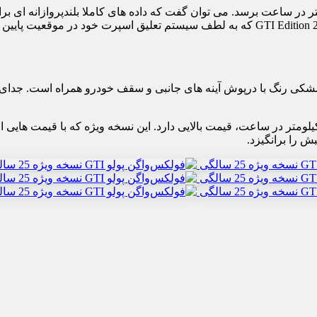
ویژه می تواند تنها در 6.5 ثانیه از صفر به سرعت 100 کیلومتر در ساعت برسد. می توان گفت که داده ها
خودرو 15 میلی متر کمتر از پولو استاندارد است. فولکس واگن پولو GTI Edition 25 که به لطف
ش را برانگیزد.