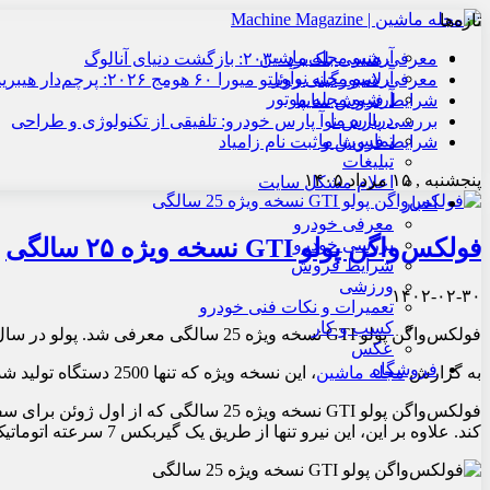
تازه‌ها
آرشیو مجله ماشین
معرفی هنسی بلک‌برد ۲۰۳۰: بازگشت دنیای آنالوگ
آرشیو مجله نوآور
معرفی لامبورگینی روئلتو میورا ۶۰ هومج ۲۰۲۶: پرچم‌دار هیبریدی
آرشیو مجله موتور
شرایط فروش سایپا
درباره ما
بررسی پارس نوآ پارس خودرو: تلفیقی از تکنولوژی و طراحی
تماس با ما
شرایط فروش و ثبت نام زامیاد
تبلیغات
پنجشنبه , ۱۵ مرداد ۱۴۰۵
اعلام مشکل سایت
اخبار
معرفی خودرو
فولکس‌واگن پولو GTI نسخه ویژه ۲۵ سالگی
بررسی خودرو
شرایط فروش
ورزشی
۱۴۰۲-۰۲-۳۰
تعمیرات و نکات فنی خودرو
کسب و کار
فولکس‌واگن پولو GTI نسخه ویژه 25 سالگی معرفی شد. پولو در سال 1998 وارد مرحله تولید شد و با 25 سالگی، فولکس واگن نسخه بسیار ویژه ای را برای 25 سالگی پولو تولید کرد.
عکس
فروشگاه
به گزارش
مجله ماشین
، این نسخه ویژه که تنها 2500 دستگاه تولید شده است، با قیمت های نسبتاً بالایی در اختیار مصرف کنندگان قرار خواهد گرفت.
کند. علاوه بر این، این نیرو تنها از طریق یک گیربکس 7 سرعته اتوماتیک دوکلاچه به چرخ های جلو منتقل می شود.