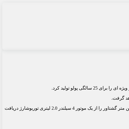
فولکس‌واگن پولو GTI نسخه ویژه 25 سالگی که از اول ژوئن برای سفارش در دسترس خواهد بود، می تواند 204 اسب بخار قدرت و 300 نیوتن متر گشتاور را از یک موتور 4 سیلندر 2.0 لیتری توربوشارژ دریافت