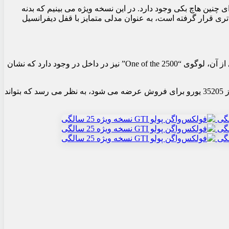
ی کاملا بلندپروازانه ای برای چنین هاچ بکی وجود دارد. در این نسخه ویژه می بینیم که بدنه
 سیستم تعلیق اسپرت خود در موقعیت پایین تری قرار گرفته است، به عنوان مدلی متمایز با قفل دیفرانسیل
رینگ های 18 اینچی نیز ظاهری بسیار شیک ارائه می دهند. چرخ های مشکی رنگ با درپوش آینه های جانبی و سقف خودرو همراه است. جدای از آن، لوگوی “One of the 2500” نیز در داخل در وجود دارد که نشان
فولکس‌واگن پولو GTI نسخه ویژه 25 سالگی، با حداکثر سرعت 210 کیلومتر در ساعت، قیمت بالایی دارد. این نسخه ویژه که با قیمت هایی از 35205 یورو برای فروش عرضه می شود، به نظر می رسد که بتواند