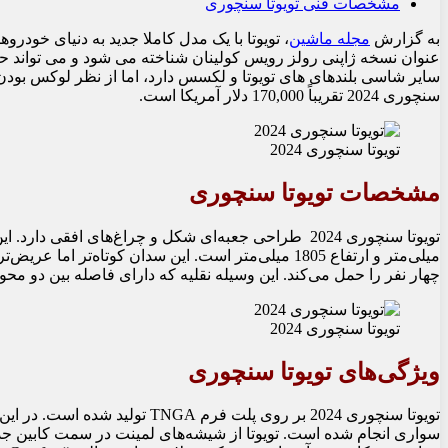
مشخصات فنی تویوتا سنچوری
به گزارش
مجله ماشین
، تویوتا با یک مدل کاملا جدید به دنیای خود
سایر شاسی‎ بلندهای های تویوتا و لکسس دارد، اما از نظر لوک
سنچوری 2024 تقریباً 170,000 دلار آمریکا است.
تویوتا سنچوری 2024
مشخصات تویوتا سنچوری
میلی‌متر و ارتفاع 1805 میلی‌متر است. این سدان کوتاه‌
چهار نفر را حمل می‌کند. این وسیله نقلیه که دارای فاصله بین دو محور 2950 میلی متر است، 2570 کیلوگرم وزن دا
تویوتا سنچوری 2024
ویژگی‌های تویوتا سنچوری
تویوتا سنچوری 2024 بر روی پلت فر
سواری انجام شده است. تویوتا از شیشه‌های لمینت در سمت کابین جداک