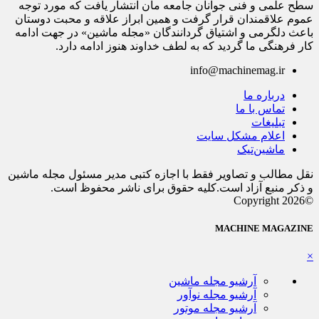
سطح علمی و فنی جوانان جامعه مان انتشار یافت که مورد توجه
عموم علاقمندان قرار گرفت و همین ابراز علاقه و محبت دوستان
باعث دلگرمی و اشتیاق گردانندگان «مجله ماشین» در جهت ادامه
کار فرهنگی ما گردید که به لطف خداوند هنوز ادامه دارد.
info@machinemag.ir
درباره ما
تماس با ما
تبلیغات
اعلام مشکل سایت
ماشین‌تیک
نقل مطالب و تصاویر فقط با اجازه کتبی مدیر مسئول مجله ماشین
و ذکر منبع آزاد است.کلیه حقوق برای ناشر محفوظ است.
©Copyright 2026
MACHINE MAGAZINE
×
آرشیو مجله ماشین
آرشیو مجله نوآور
آرشیو مجله موتور