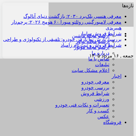
تازه‌ها
معرفی هنسی بلک‌برد ۲۰۳۰: بازگشت دنیای آنالوگ
معرفی لامبورگینی روئلتو میورا ۶۰ هومج ۲۰۲۶: پرچم‌دار
هیبریدی
شرایط فروش سایپا
آرشیو مجله ماشین
بررسی پارس نوآ پارس خودرو: تلفیقی از تکنولوژی و طراحی
آرشیو مجله نوآور
شرایط فروش و ثبت نام زامیاد
آرشیو مجله موتور
درباره ما
جمعه , ۱۶ مرداد ۱۴۰۵
تماس با ما
تبلیغات
اعلام مشکل سایت
اخبار
معرفی خودرو
بررسی خودرو
شرایط فروش
ورزشی
تعمیرات و نکات فنی خودرو
کسب و کار
عکس
فروشگاه