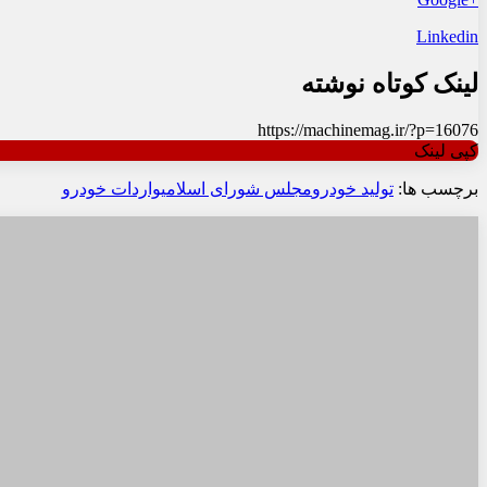
Linkedin
لینک کوتاه نوشته
https://machinemag.ir/?p=16076
کپی لینک
برچسب ها:
تولید خودرو
مجلس شورای اسلامی
واردات خودرو