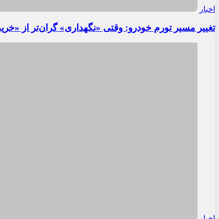
اخبار
تغییر مسیر تورم خودرو: وقتی «نگهداری» گران‌تر از «خری
اخبار