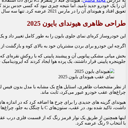
به گزارش
مجله ماشین
آن را یک خودرو جدید نامید. اما نتیجه چیزی نبود که کسی حدس بزند که
تعویق افتاد و هیوندای آن را در مارس 2021 عرضه کرد. تنها سه سال بعد، خودروی کراس اوور ساب کامپکت از نظر ظاهری و ویژگی های ایمنی به روز شد.
طراحی ظاهری هیوندای بایون 2025
این خودروساز کره‌ای نمای جلوی بایون را به طور کامل تغییر داد و یک ن
اگرچه این خودرو برای بردن مشتریان خود به بالای کوه و بازگشت ا
بخش میانی مشکی پیانویی آن و پیشبند پایینی که با روکش نقره‌ای که ش
جلوپنجره پایینی قرار داشتند، یک پرده هوا ایجاد کردند که آیرودینامیک 
نمای عقب هیوندای بایون 2025
چراغ‌های عقب خودرو عبور می‌کرد، ثابت ماند.
داشت، تاکید شده بود. در عقب، ستون‌های C با چنگک به جلو، چراغ‌های عقب پیکانی شکل بازطراحی شده را به سمت داخل نشان می‌دادند.
با انتخاب 9 رنگ عرضه کرد.