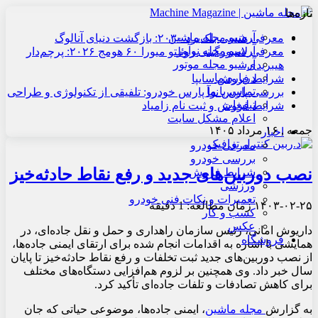
تازه‌ها
آرشیو مجله ماشین
معرفی هنسی بلک‌برد ۲۰۳۰: بازگشت دنیای آنالوگ
آرشیو مجله نوآور
معرفی لامبورگینی روئلتو میورا ۶۰ هومج ۲۰۲۶: پرچم‌دار
آرشیو مجله موتور
هیبریدی
درباره ما
شرایط فروش سایپا
تماس با ما
بررسی پارس نوآ پارس خودرو: تلفیقی از تکنولوژی و طراحی
تبلیغات
شرایط فروش و ثبت نام زامیاد
اعلام مشکل سایت
جمعه , ۱۶ مرداد ۱۴۰۵
اخبار
معرفی خودرو
بررسی خودرو
نصب دوربین‌های جدید و رفع نقاط حادثه‌خیز
شرایط فروش
ورزشی
تعمیرات و نکات فنی خودرو
۱۴۰۳-۰۲-۲۵
زمان مطالعه: 1 دقیقه
کسب و کار
عکس
داریوش امانی، رئیس سازمان راهداری و حمل و نقل جاده‌ای، در
فروشگاه
همایشی با اشاره به اقدامات انجام شده برای ارتقای ایمنی جاده‌ها،
از نصب دوربین‌های جدید ثبت تخلفات و رفع نقاط حادثه‌خیز تا پایان
سال خبر داد. وی همچنین بر لزوم هم‌افزایی دستگاه‌های مختلف
برای کاهش تصادفات و تلفات جاده‌ای تأکید کرد.
به گزارش
مجله ماشین
، ایمنی جاده‌ها، موضوعی حیاتی که جان