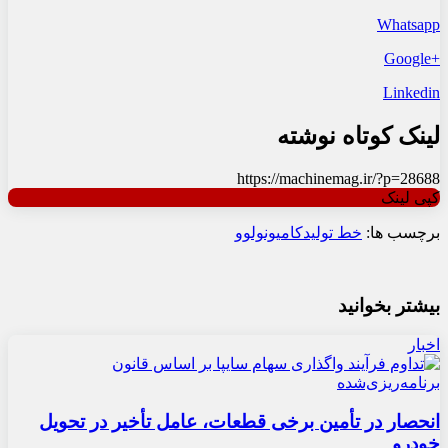
Whatsapp
+Google
Linkedin
لینک کوتاه نوشته
https://machinemag.ir/?p=28688
کپی لینک
برچسب ها:
خط تولید
کامیون
ولوو
بیشتر بخوانید
اخبار
انحصار در تأمین برخی قطعات، عامل تأخیر در تحویل
خودرو