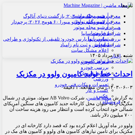
تازه‌ها
آرشیو مجله ماشین
معرفی هنسی بلک‌برد ۲۰۳۰: بازگشت دنیای آنالوگ
آرشیو مجله نوآور
معرفی لامبورگینی روئلتو میورا ۶۰ هومج ۲۰۲۶: پرچم‌دار
آرشیو مجله موتور
هیبریدی
درباره ما
شرایط فروش سایپا
تماس با ما
بررسی پارس نوآ پارس خودرو: تلفیقی از تکنولوژی و طراحی
تبلیغات
شرایط فروش و ثبت نام زامیاد
اعلام مشکل سایت
شنبه , ۱۷ مرداد ۱۴۰۵
اخبار
معرفی خودرو
بررسی خودرو
احداث خط تولید کامیون ولوو در مکزیک
شرایط فروش
ورزشی
تعمیرات و نکات فنی خودرو
۱۴۰۳-۰۶-۰۳
زمان مطالعه: 1 دقیقه
کسب و کار
عکس
به گزارش
مجله ماشین
، شرکت AB Volvo سوئد، مونتری در شمال
فروشگاه
مکزیک را به عنوان محل کارخانه جدید کامیون های سنگین آمریکای
شمالی خود انتخاب کرده است و انتظار می رود هزینه ساخت آن
۷۰۰ میلیون دلار باشد.
ولوو در ماه آوریل اعلام کرده بود که قصد دارد کارخانه ای در
مکزیک برای تامین نیازهای کامیون های ولوو و کامیون های مک در