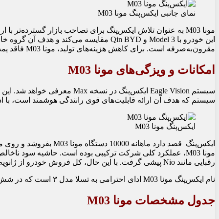
نمای جانبی ایکس‌‌پنگ مونا M03
مونا M03 به عنوان تلاش ایکس‌‌پنگ برای تصاحب بازار گسترده‌تر
مقرون‌به‌صرفه است. برای کاهش هزینه‌های تولید، مونا M03 فاقد پمپ حرارتی است و دارای یک تعلیق عقب تیر پیچشی است.
امکانات و ویزگی‌های مونا M03
سیستم Eagle Vision ایکس‌‌پنگ در ن
سیستم که هدف آن ارائه قابلیت‌های قوی رانندگی هوشمند است، با ادغ
ایکس‌‌پنگ مونا M03
ایکس‌‌پنگ قصد دارد ماهانه
رقبایی مانند Nio پیشی گرفت. با این حال، کل فروش خودرو از ژانویه تا جولای 2024 تنها 63000 دستگاه بود که کمتر از هدف سالانه بود.
نام ایکس‌‌پنگ مونا M03 ادای احترامی به تسلا مدل ۳ است که در شش سال گذشته الگوی خودروهای برقی بوده است.
جدول مشخصات مونا M03