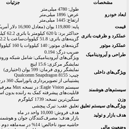
مشخصات
جزئیات
طول: 4780 میلی‌متر
ابعاد خودرو
عرض: 1896 میلی‌متر
ارتفاع: 1445 میلی‌متر
قیمت
پایه: 119,800 یوان (معادل 16,900 دلار آمریکا)
حداکثر برد: تا 620 کیلومتر با باتری 62.2 کیلووات‌ساعت
عملکرد و ظرفیت باتری
گزینه‌های باتری: 51.8 کیلووات‌ساعت یا 62.2 کیلووات‌ساعت
عملکرد موتور
گزینه‌های موتور: 140 کیلووات یا 160 کیلووات
ضریب درگ: 0.194
طراحی و آیرودینامیک
ویژگی‌های آیرودینامیکی: شامل شبکه ورو
نمایشگر مرکزی: 15.6 اینچ
نمایشگر روی فرمان: 599 یوان (اختیاری)
ویژگی‌های داخلی
چیپ: Qualcomm Snapdragon 8155
پشتیبانی از تصویربرداری پانورامیک 360 درجه و رندر نقشه‌های سه‌بعدی
سیستم Eagle Vision: در نسخه Max معرفی خواهد شد
سیستم‌های هوشمند
قابلیت‌های پیشرفته کمک به راننده بدون استف
وزن
سنگین‌ترین نسخه: 1739 کیلوگرم
ویژگی‌های سیستم تعلیق
تعلیق عقب: تیرک پیچشی
هدف فروش: 10,000 واحد در ماه
هدف بازار و تولید
بازار هدف: مصرف‌کنندگان جوان و هوشمند 
حاشیه سود ناخالص: 14% در سه‌ماهه دوم 2024
وضعیت مالی