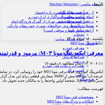
تازه‌ها
آرشیو مجله ماشین
از رشد قیمت‌ها تا نگرانی درباره انحصار
آرشیو مجله نوآور
انتقاد نماینده مجلس از واگذاری ایران‌خودرو
آرشیو مجله موتور
ترخیص اتوبوس‌های چینی تهران از گمرک فرودگاه امام
درباره ما
هشدار درباره فروش حواله‌های صوری خودروهای وارداتی
تماس با ما
آرامش بازار خودرو موقتی است؟
تبلیغات
یکشنبه , ۱۸ مرداد ۱۴۰۵
اعلام مشکل سایت
اخبار
معرفی خودرو
معرفی ایکس‌‌پنگ مونا M۰۳: مرموز و قدرتمند
بررسی خودرو
شرایط فروش
ورزشی
۱۴۰۳-۰۶-۱۱
زمان مطالعه: 4 دقیقه
19
تعمیرات و نکات فنی خودرو
کسب و کار
عکس
فروشگاه
مدیرعامل Xpeng، شخصاً اولین واحدها را به مالکان جدید تحویل داد.
فهرست مطالب:
مشخصات فنی مونا M03
امکانات و ویزگی‌های مونا M03