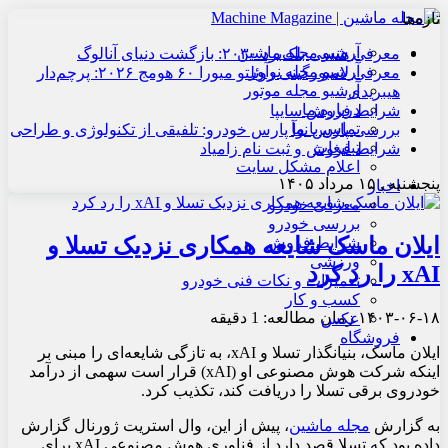
تازه‌ها
آرشیو مجله ماشین
معرفی هنسی بلک‌برد ۲۰۳۰: بازگشت دنیای آنالوگ
آرشیو مجله نوآور
معرفی لامبورگینی روئلتو میورا ۶۰ هومج ۲۰۲۶: پرچم‌دار
آرشیو مجله موتور
هیبریدی
درباره ما
شرایط فروش سایپا
تماس با ما
بررسی پارس نوآ پارس خودرو: تلفیقی از تکنولوژی و طراحی
تبلیغات
شرایط فروش و ثبت نام زامیاد
اعلام مشکل سایت
پنجشنبه , ۱۵ مرداد ۱۴۰۵
اخبار
معرفی خودرو
بررسی خودرو
ایلان ماسک شایعه همکاری نزدیک تسلا و
شرایط فروش
ورزشی
xAI را رد کرد
تعمیرات و نکات فنی خودرو
کسب و کار
۱۴۰۳-۰۶-۱۸
زمان مطالعه: 1 دقیقه
عکس
فروشگاه
ایلان ماسک، بنیانگذار تسلا و xAI، به تازگی شایعه‌ای را مبنی بر
اینکه شرکت هوش مصنوعی او (xAI) قرار است سهمی از درآمد
خودروی برقی تسلا را دریافت کند، تکذیب کرد.
به گزارش
مجله ماشین
، پیش از این، وال استریت ژورنال گزارش
داده بود که تسلا قصد دارد از فناوری هوش مصنوعی xAI برای