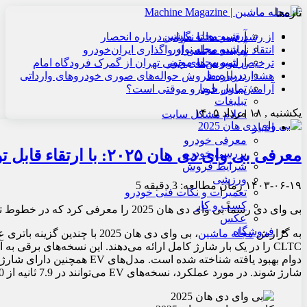
تازه‌ها
آرشیو مجله ماشین
از رشد قیمت‌ها تا نگرانی درباره انحصار
آرشیو مجله نوآور
انتقاد نماینده مجلس از واگذاری ایران‌خودرو
آرشیو مجله موتور
ترخیص اتوبوس‌های چینی تهران از گمرک فرودگاه امام
درباره ما
هشدار درباره فروش حواله‌های صوری خودروهای وارداتی
تماس با ما
آرامش بازار خودرو موقتی است؟
تبلیغات
یکشنبه , ۱۸ مرداد ۱۴۰۵
اعلام مشکل سایت
اخبار
معرفی خودرو
معرفی بی وای دی هان ۲۰۲۵: با ارتقاء قابل توجه و کاهش قیمت
بررسی خودرو
شرایط فروش
ورزشی
۱۴۰۳-۰۶-۱۹
زمان مطالعه: 3 دقیقه
5
تعمیرات و نکات فنی خودرو
کسب و کار
بی وای دی رسماً بی وای دی هان 2025 را معرفی کرد که در خطوط تولید DM-i و EV خود در نه نسخه ارائه می شود.
عکس
فروشگاه
به گزارش
مجله ماشین
شارژ شوند. در مورد عملکرد، نسخه‌های EV می‌توانند در 7.9 ثانیه از 0 تا 100 کیلومتر در ساعت شتاب بگیرند.