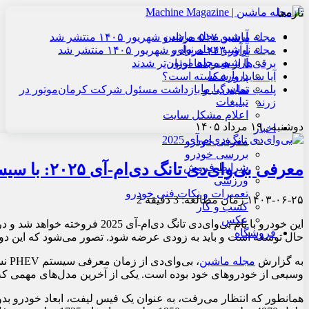
تازه‌ها
آرشیو مجله ماشین
مجله ماشین ۵۱۷ مرداد و شهریور ۱۴۰۵ منتشر شد
آرشیو مجله نوآور
مجله نوآور ۲۴۳ مرداد و شهریور ۱۴۰۵ منتشر شد
آرشیو مجله موتور
برقی‌ها از هیبریدها ارزان‌تر شدند
درباره ما
آیا سایپا ورشکسته است؟
تماس با ما
پلمب نمایندگی و بازداشت مسئول شرکت کرمان‌موتور در
تبلیغات
زرند
اعلام مشکل سایت
دوشنبه , ۱۹ مرداد ۱۴۰۵
اخبار
معرفی خودرو
بررسی خودرو
معرفی بی‌وای‌دی تانگ دی‌ام-آی ۲۰۲۵: با سیستم PHEV نسل پنجم
شرایط فروش
ورزشی
تعمیرات و نکات فنی خودرو
۱۴۰۳-۰۶-۲۵
زمان مطالعه: 3 دقیقه
2
کسب و کار
عکس
این خودرو با نام بی‌وای‌دی تانگ 
فروشگاه
حال توسعه است و باید به زودی عرضه شود. تصور می‌شود که این دو 
به گزارش
مجله ماشین
وسیعی از خودروهای خود بوده است. یکی از آخرین مدل‌های مهمی که این فناور