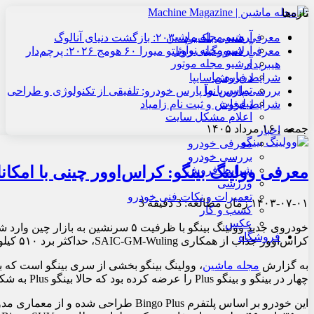
تازه‌ها
آرشیو مجله ماشین
معرفی هنسی بلک‌برد ۲۰۳۰: بازگشت دنیای آنالوگ
آرشیو مجله نوآور
معرفی لامبورگینی روئلتو میورا ۶۰ هومج ۲۰۲۶: پرچم‌دار
آرشیو مجله موتور
هیبریدی
درباره ما
شرایط فروش سایپا
تماس با ما
بررسی پارس نوآ پارس خودرو: تلفیقی از تکنولوژی و طراحی
تبلیغات
شرایط فروش و ثبت نام زامیاد
اعلام مشکل سایت
جمعه , ۱۶ مرداد ۱۴۰۵
اخبار
معرفی خودرو
بررسی خودرو
معرفی وولینگ بینگو: کراس‌اوور چینی با امکا
شرایط فروش
ورزشی
تعمیرات و نکات فنی خودرو
۱۴۰۳-۰۷-۰۱
زمان مطالعه: 3 دقیقه
3
کسب و کار
عکس
فروشگاه
کراس‌اوور جذاب از همکاری SAIC-GM-Wuling، حداکثر برد ۵۱۰ کیلومتر و قدرت ۷۵ کیلووات (۱۰۰ اسب بخار) را ارائه می‌دهد.
به گزارش
مجله ماشین
، وولینگ بینگو بخشی از سری بینگو است که 
چهار در بینگو و بینگو Plus را عرضه کرده بود که حالا بینگو Plus به شکل SUV درآمده است.