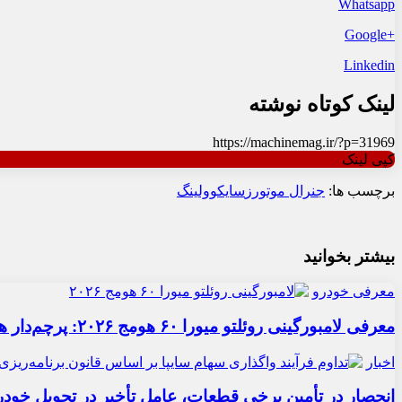
Whatsapp
+Google
Linkedin
لینک کوتاه نوشته
https://machinemag.ir/?p=31969
کپی لینک
برچسب ها:
جنرال موتورز
سایک
وولینگ
بیشتر بخوانید
معرفی خودرو
معرفی لامبورگینی روئلتو میورا ۶۰ هومج ۲۰۲۶: پرچم‌دار هیبریدی
اخبار
انحصار در تأمین برخی قطعات، عامل تأخیر در تحویل خودر