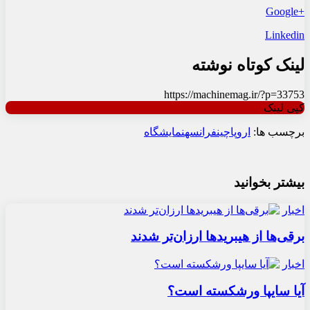
+Google
Linkedin
لینک کوتاه نوشته
https://machinemag.ir/?p=33753
کپی لینک
برچسب ها:
اروپا
چین
فرانسه
نمایشگاه
بیشتر بخوانید
اخبار
برقی‌ها از هیبریدها ارزان‌تر شدند
اخبار
آیا سایپا ورشکسته است؟