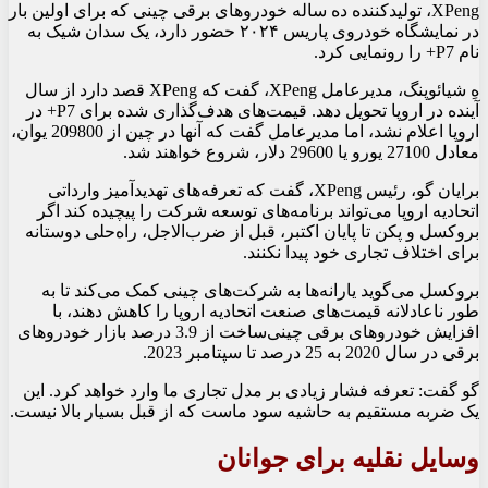
XPeng، تولیدکننده ده ساله خودروهای برقی چینی که برای اولین بار
در نمایشگاه خودروی پاریس ۲۰۲۴ حضور دارد، یک سدان شیک به
نام P7+ را رونمایی کرد.
هِ شیائوپنگ، مدیرعامل XPeng، گفت که XPeng قصد دارد از سال
آینده در اروپا تحویل دهد. قیمت‌های هدف‌گذاری شده برای P7+ در
اروپا اعلام نشد، اما مدیرعامل گفت که آنها در چین از 209800 یوان،
معادل 27100 یورو یا 29600 دلار، شروع خواهند شد.
برایان گو، رئیس XPeng، گفت که تعرفه‌های تهدیدآمیز وارداتی
اتحادیه اروپا می‌تواند برنامه‌های توسعه شرکت را پیچیده کند اگر
بروکسل و پکن تا پایان اکتبر، قبل از ضرب‌الاجل، راه‌حلی دوستانه
برای اختلاف تجاری خود پیدا نکنند.
بروکسل می‌گوید یارانه‌ها به شرکت‌های چینی کمک می‌کند تا به
طور ناعادلانه قیمت‌های صنعت اتحادیه اروپا را کاهش دهند، با
افزایش خودروهای برقی چینی‌ساخت از 3.9 درصد بازار خودروهای
برقی در سال 2020 به 25 درصد تا سپتامبر 2023.
گو گفت: تعرفه فشار زیادی بر مدل تجاری ما وارد خواهد کرد. این
یک ضربه مستقیم به حاشیه سود ماست که از قبل بسیار بالا نیست.
وسایل نقلیه برای جوانان