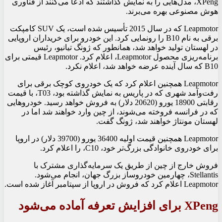
XPeng، مدل‌هایی را به نمایش گذاشتند که ادعا می‌کنند از فناوری
هوش مصنوعی بهره می‌برند.
Leapmotor که در سال 2015 تأسیس شده است، یک SUV کامپکت
برقی به نام B10 را رونمایی کرد. این خودرو برای خریداران اروپایی
در لهستان تولید خواهد شد، همانطور که ژونگ تیانیو، رئیس
برنامه‌ریزی محصول Leapmotor، اعلام کرد. Leapmotor قیمتی برای
B10 که سال آینده عرضه خواهد شد، اعلام نکرد.
Leapmotor همچنین اعلام کرد که یک خودروی کوچک برقی برای
رفت‌وآمد شهری که در پاریس به نمایش گذاشته بود، T03، با قیمت
رقابتی 18900 یورو (20620 دلار) به فروش خواهد رسید. خودروهایی
که در فرانسه فروخته می‌شوند، از چین وارد خواهند شد اما در
لهستان مونتاژ خواهند شد، ژونگ گفت.
Leapmotor همچنین قیمت اولیه 36400 یورو (39700 دلار) در اروپا
برای خودروی خانوادگی بزرگ‌تر خود، C10، را اعلام کرد.
فروش خارج از چین از طریق یک سرمایه‌گذاری مشترک با
Stellantis، چهارمین خودروساز بزرگ جهان، انجام می‌شود.
Leapmotor اعلام کرد که فروش در اروپا از سپتامبر آغاز شده است.
XPeng برای افزایش تعرفه آماده می‌شود