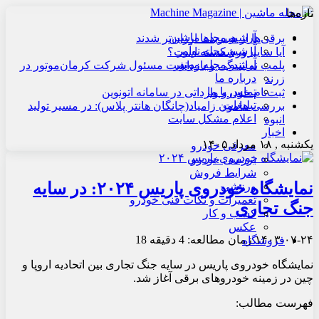
تازه‌ها
آرشیو مجله ماشین
برقی‌ها از هیبریدها ارزان‌تر شدند
آرشیو مجله نوآور
آیا سایپا ورشکسته است؟
آرشیو مجله موتور
پلمب نمایندگی و بازداشت مسئول شرکت کرمان‌موتور در
درباره ما
زرند
تماس با ما
ثبت‌نام خودرو وارداتی در سامانه اتونوین
تبلیغات
بررسی هامون زامیاد(چانگان هانتر پلاس): در مسیر تولید
اعلام مشکل سایت
انبوه
اخبار
یکشنبه , ۱۸ مرداد ۱۴۰۵
معرفی خودرو
بررسی خودرو
شرایط فروش
نمایشگاه خودروی پاریس ۲۰۲۴: در سایه
ورزشی
تعمیرات و نکات فنی خودرو
جنگ تجاری
کسب و کار
عکس
۱۴۰۳-۰۷-۲۴
زمان مطالعه: 4 دقیقه
18
فروشگاه
نمایشگاه خودروی پاریس در سایه جنگ تجاری بین اتحادیه اروپا و
چین در زمینه خودروهای برقی آغاز شد.
فهرست مطالب: