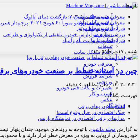
تازه‌ها
آرشیو مجله ماشین
معرفی هنسی بلک‌برد ۲۰۳۰: بازگشت دنیای آنالوگ
آرشیو مجله نوآور
معرفی لامبورگینی روئلتو میورا ۶۰ هومج ۲۰۲۶: پرچم‌دار هیبریدی
آرشیو مجله موتور
شرایط فروش سایپا
درباره ما
بررسی پارس نوآ پارس خودرو: تلفیقی از تکنولوژی و طراحی
تماس با ما
شرایط فروش و ثبت نام زامیاد
تبلیغات
شنبه , ۱۷ مرداد ۱۴۰۵
اعلام مشکل سایت
اخبار
معرفی خودرو
چین در آستانه تسلط بر صنعت خودروهای برقی
بررسی خودرو
شرایط فروش
ورزشی
۱۴۰۳-۰۷-۳۰
زمان مطالعه: 3 دقیقه
تعمیرات و نکات فنی خودرو
کسب و کار
فهرست مطالب:
عکس
فروشگاه
انقلاب خودروهای برقی
جنگ اقتصادی در حال وقوع است!
مدل‌های برقی اقتصادی در نمایشگاه پاریس
به گزارش
مجله ماشین
، با توجه به روندهای موجود، چندان پنهان 
خودروسازان اروپایی به ویژه در معرض خطر قرار دارند و با محدودیت‌