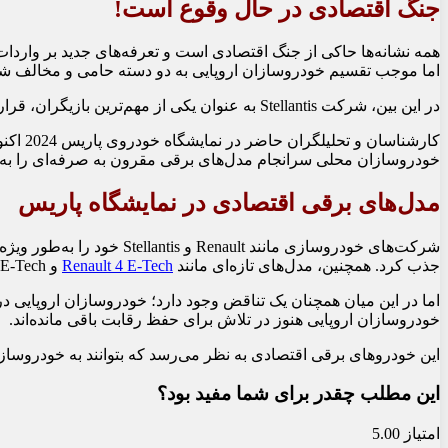
جنگ اقتصادی در حال وقوع است!
همه نشانه‌ها حاکی از جنگ اقتصادی است و تعرفه‌های جدید بر واردات 
اما موجب تقسیم خودروسازان اروپایی به دو دسته حامی و مخالف ش
در این بین، شرکت Stellantis به عنوان یکی از مهم‌ترین بازیگران، قرار گرفته است. بدیهی است که آنهایی که در چین سرمایه‌گذاری کرده‌اند، به جمع مخالفان پیوسته‌اند.
کارشنا
خودروسازان محلی سرانجام مدل‌های برقی مقرون به صرفه‌ای را به ب
مدل‌های برقی اقتصادی در نمایشگاه پاریس
شرکت‌های خودروسازی مانند Renault و Stellantis خود را به‌طور ویژه در عرصه خودروهای برقی به نمایش گذاشتند. خودروی
جذب کرد. همچنین، مدل‌های تازه‌ای مانند
Renault 4 E-Tech
و Twingo E-Tech که قیمت آنها کمتر از ۲۰,۰۰۰ یورو است، می‌توانند مشتریان بیشتری را جلب کنند.
اما در این میان همچنان یک تناقض وجود دارد؛ خودروسازان اروپایی در
خودروسازان اروپایی هنوز در تلاش برای حفظ رقابت باقی مانده‌اند.
این خودروهای برقی اقتصادی به نظر می‌رسد که بتوانند به خودروسازان
این مطلب چقدر برای شما مفید بود؟
امتیاز 5.00