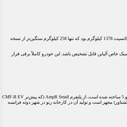
در سال 2022، آلپاین یک نسخه مفهومی از این خودرو به نام A110 E-ternite معرفی کرد که بر اساس مدل کنونی طراحی شده بود. وزن این کانسپت 1378 کیلوگرم بود که تنها 258 کیلوگرم سنگین‌تر از نسخه
 داشت تا همچنان در راستای سبک خاص آلپاین قابل تشخیص باشد. این خودرو کاملاً برقی قرار
آلپاین تابستان امسال اولین مدل تولیدی از سری خودروهای الکتریکی جدید خود را با نام Alpine A290 رونمایی کرد. این مدل که بر اساس رنو 5 ساخته شده است، از پلتفرم AmpR Small (که پیش‌تر CMF-B EV
ن هاچ‌بک داغ به یک موتور برقی با توان 180 اسب بخار (285 نیوتن‌متر گشتاور) یا 220 اسب بخار (300 نیوتن‌متر گشتاور) مجهز است و تولید آن در کارخانه رنو در شهر دوئه فرانسه