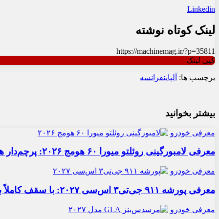
Linkedin
لینک کوتاه نوشته
https://machinemag.ir/?p=35811
کپی لینک
برچسب ها:
آلپاین
فرانسه
بیشتر بخوانید
معرفی خودرو
معرفی لامبورگینی روئلتو میورا ۶۰ هومج ۲۰۲۶: پرچم‌دار هیبریدی
معرفی خودرو
معرفی پورشه ۹۱۱ جی‌تی۳ اس‌سی ۲۰۲۷: با سقف کاملاً برقی
معرفی خودرو