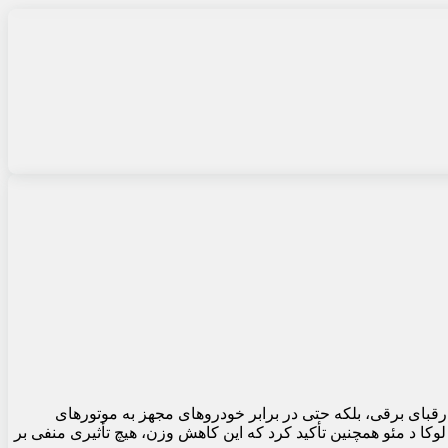
ام کرد که نسل بعدی خودروی اسپرت آلپاین A110 نه تنها در مقایسه با رقبای برقی، بلکه حتی در برابر خودروهای مجهز به موتورهای
ا د مئو همچنین تأکید کرد که این کاهش وزن، هیچ تأثیری منفی بر