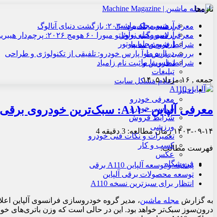
تازه‌ها
آرشیو مجله ماشین
معرفی هنسی بلک‌برد ۲۰۳۰: بازگشت دنیای آنالوگ
آرشیو مجله نوآور
معرفی لامبورگینی روئلتو میورا ۶۰ هومج ۲۰۲۶: پرچم‌دار هیبریدی
آرشیو مجله موتور
شرایط فروش سایپا
درباره ما
بررسی پارس نوآ پارس خودرو: تلفیقی از تکنولوژی و طراحی
تماس با ما
شرایط فروش و ثبت نام زامیاد
تبلیغات
جمعه , ۱۶ مرداد ۱۴۰۵
اعلام مشکل سایت
اخبار
معرفی خودرو
معرفی آلپاین A۱۱۰: سبک‌ترین خودروی برقی اسپرت در راه است
بررسی خودرو
شرایط فروش
ورزشی
۱۴۰۳-۰۹-۱۴
زمان مطالعه: 3 دقیقه
4
تعمیرات و نکات فنی خودرو
کسب و کار
فهرست مطالب:
عکس
فروشگاه
پیشینه و توسعه آلپاین A110 برقی
توسعه محصولات برقی آلپاین
انتظار برای سبزترین نسخه A110
به گزارش
مجله ماشین
درون‌سوز سبک‌تر خواهد بود. این در حالی است که وزن باتری‌های خو