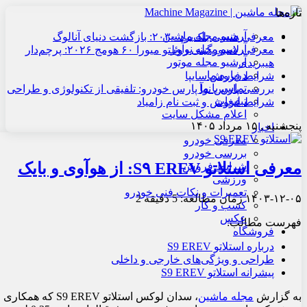
تازه‌ها
آرشیو مجله ماشین
معرفی هنسی بلک‌برد ۲۰۳۰: بازگشت دنیای آنالوگ
آرشیو مجله نوآور
معرفی لامبورگینی روئلتو میورا ۶۰ هومج ۲۰۲۶: پرچم‌دار
آرشیو مجله موتور
هیبریدی
درباره ما
شرایط فروش سایپا
تماس با ما
بررسی پارس نوآ پارس خودرو: تلفیقی از تکنولوژی و طراحی
تبلیغات
شرایط فروش و ثبت نام زامیاد
اعلام مشکل سایت
پنجشنبه , ۱۵ مرداد ۱۴۰۵
اخبار
معرفی خودرو
بررسی خودرو
معرفی استلاتو S۹ EREV: از هوآوی و بایک
شرایط فروش
ورزشی
تعمیرات و نکات فنی خودرو
۱۴۰۳-۱۲-۰۵
زمان مطالعه: 5 دقیقه
2
کسب و کار
عکس
فهرست مطالب:
فروشگاه
درباره استلاتو S9 EREV
طراحی و ویژگی‌های خارجی و داخلی
پیشرانه استلاتو S9 EREV
به گزارش
مجله ماشین