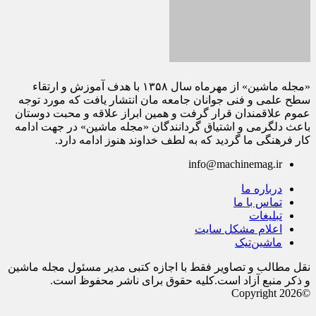
«مجله ماشین» از مهرماه سال ۱۳۵۸ با هدف آموزش و ارتقاء
سطح علمی و فنی جوانان جامعه مان انتشار یافت که مورد توجه
عموم علاقمندان قرار گرفت و همین ابراز علاقه و محبت دوستان
باعث دلگرمی و اشتیاق گردانندگان «مجله ماشین» در جهت ادامه
کار فرهنگی ما گردید که به لطف خداوند هنوز ادامه دارد.
info@machinemag.ir
درباره ما
تماس با ما
تبلیغات
اعلام مشکل سایت
ماشین‌تیک
نقل مطالب و تصاویر فقط با اجازه کتبی مدیر مسئول مجله ماشین
و ذکر منبع آزاد است.کلیه حقوق برای ناشر محفوظ است.
©Copyright 2026