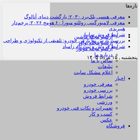
تازه‌ها
معرفی هنسی بلک‌برد ۲۰۳۰: بازگشت دنیای آنالوگ
معرفی لامبورگینی روئلتو میورا ۶۰ هومج ۲۰۲۶: پرچم‌دار
هیبریدی
شرایط فروش سایپا
آرشیو مجله ماشین
بررسی پارس نوآ پارس خودرو: تلفیقی از تکنولوژی و طراحی
آرشیو مجله نوآور
شرایط فروش و ثبت نام زامیاد
آرشیو مجله موتور
درباره ما
پنجشنبه , ۱۵ مرداد ۱۴۰۵
تماس با ما
تبلیغات
اعلام مشکل سایت
اخبار
معرفی خودرو
بررسی خودرو
شرایط فروش
ورزشی
تعمیرات و نکات فنی خودرو
کسب و کار
عکس
فروشگاه