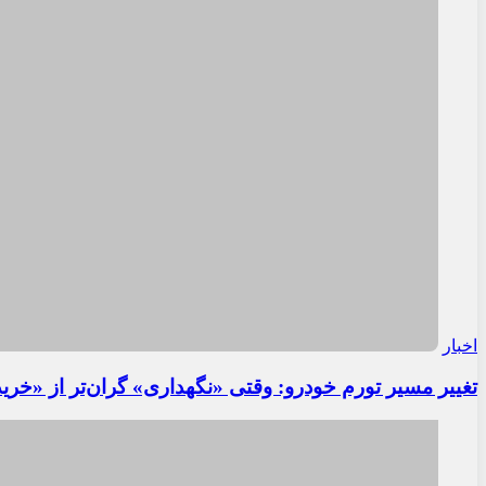
اخبار
تغییر مسیر تورم خودرو: وقتی «نگهداری» گران‌تر از «خری