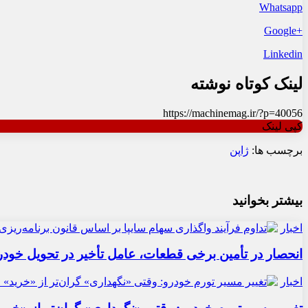
Whatsapp
+Google
Linkedin
لینک کوتاه نوشته
https://machinemag.ir/?p=40056
کپی لینک
برچسب ها:
ژاپن
بیشتر بخوانید
اخبار
انحصار در تأمین برخی قطعات، عامل تأخیر در تحویل خودر
اخبار