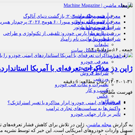
تازه‌ها
آرشیو مجله ماشین
معرفی هنسی بلک‌برد ۲۰۳۰: بازگشت دنیای آنالوگ
آرشیو مجله نوآور
معرفی لامبورگینی روئلتو میورا ۶۰ هومج ۲۰۲۶: پرچم‌دار هیبریدی
آرشیو مجله موتور
شرایط فروش سایپا
درباره ما
بررسی پارس نوآ پارس خودرو: تلفیقی از تکنولوژی و طراحی
تماس با ما
شرایط فروش و ثبت نام زامیاد
تبلیغات
جمعه , ۱۶ مرداد ۱۴۰۵
اعلام مشکل سایت
اخبار
معرفی خودرو
ژاپن در مذاکرات تعرفه‌ای با آمریکا استاندارد
بررسی خودرو
شرایط فروش
ورزشی
۱۴۰۴-۰۱-۳۱
زمان مطالعه: 6 دقیقه
تعمیرات و نکات فنی خودرو
کسب و کار
فهرست مطالب:
عکس
فروشگاه
استاندارهای ایمنی خودرو: ابزار مذاکره یا تغییر استراتژیک؟
واکنش‌ها به سیاست‌های تجاری ترامپ
تأثیر بر بازار جهانی خودرو
به گزارش
مجله ماشین
تسهیل واردات خودروهای آمریکایی است. این خبر که توسط نشریه معتب