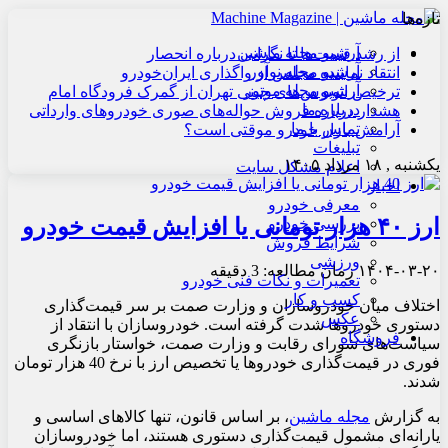
تازه‌ها
آرشیو مجله ماشین
از رشد قیمت‌ها تا نگرانی درباره انحصار
آرشیو مجله نوآور
انتقاد نماینده مجلس از واگذاری ایران‌خودرو
آرشیو مجله موتور
ترخیص اتوبوس‌های چینی تهران از گمرک فرودگاه امام
درباره ما
هشدار درباره فروش حواله‌های صوری خودروهای وارداتی
تماس با ما
آرامش بازار خودرو موقتی است؟
تبلیغات
یکشنبه , ۱۸ مرداد ۱۴۰۵
اعلام مشکل سایت
اخبار
معرفی خودرو
ارز ۴۰ هزار تومانی یا افزایش قیمت خودرو
بررسی خودرو
شرایط فروش
ورزشی
۱۴۰۴-۰۳-۲۰
زمان مطالعه: 3 دقیقه
تعمیرات و نکات فنی خودرو
کسب و کار
اختلاف میان خودروسازان و وزارت صمت بر سر قیمت‌گذاری
عکس
دستوری خودروها شدت گرفته است. خودروسازان با انتقاد از
فروشگاه
سیاست‌های شورای رقابت و وزارت صمت، خواستار بازنگری
فوری در قیمت‌گذاری خودروها یا تخصیص ارز با نرخ 40 هزار تومان
شدند.
به گزارش
مجله ماشین
، بر اساس قانون، تنها کالاهای اساسی و
یارانه‌ای مشمول قیمت‌گذاری دستوری هستند، اما خودروسازان