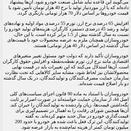
می‌گویند این قاعده نباید شامل صنعت خودرو شود. آن‌ها پیشنهاد
داده‌اند که یا ارز موردنیاز تولید با نرخ 40 هزار تومان تأمین شود یا
قیمت خودروها بر اساس دلار 70 هزار تومانی بازنگری گردد.
افزایش 65 درصدی نرخ ارز، تورم 55 درصدی مواد اولیه و نهاده‌های
تولید و رشد 45 درصدی دستمزد کارگران، هزینه‌های تولید خودرو را
نسبت به سال گذشته بیش از 1.5 برابر کرده است. با این حال،
خودروسازان همچنان ملزم به عرضه محصولات خود با قیمت‌های
سال گذشته (بر اساس دلار 40 هزار تومانی) هستند.
خودروسازان تأکید دارند که دولت خود مسئول تغییر متغیرهای
اقتصادی مانند نرخ ارز، تورم نقطه‌به‌نقطه و افزایش حقوق کارگران
است. آن‌ها استدلال می‌کنند که این تغییرات باید در قیمت نهایی
محصولاتشان نیز لحاظ شود، مشابه سایر کالاهایی که تحت نظارت
سازمان حمایت مصرف‌کنندگان و تولیدکنندگان، در یک سال گذشته
دو بار اصلاح قیمت شده‌اند.
خودروسازان با استناد به ماده 90 قانون اجرای سیاست‌های کلی
اصل 44، از سازمان حمایت خواسته‌اند در صورت اصرار بر ثابت
نگه‌داشتن قیمت‌ها، زیان واردشده به تولیدکنندگان را جبران کند.
آن‌ها همچنین شورای رقابت را به اهمال در تصمیم‌گیری برای
قیمت‌گذاری خودرو در سال جدید متهم کرده‌اند. به گفته
تولیدکنندگان، این ترک فعل باعث شده هر خودرو با حدود 200
میلیون تومان کمتر از هزینه تمام‌شده به بازار عرضه شود.