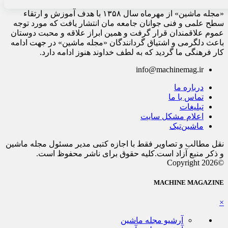
«مجله ماشین» از مهرماه سال ۱۳۵۸ با هدف آموزش و ارتقاء
سطح علمی و فنی جوانان جامعه مان انتشار یافت که مورد توجه
عموم علاقمندان قرار گرفت و همین ابراز علاقه و محبت دوستان
باعث دلگرمی و اشتیاق گردانندگان «مجله ماشین» در جهت ادامه
کار فرهنگی ما گردید که به لطف خداوند هنوز ادامه دارد.
info@machinemag.ir
درباره ما
تماس با ما
تبلیغات
اعلام مشکل سایت
ماشین‌تیک
نقل مطالب و تصاویر فقط با اجازه کتبی مدیر مسئول مجله ماشین
و ذکر منبع آزاد است.کلیه حقوق برای ناشر محفوظ است.
©Copyright 2026
MACHINE MAGAZINE
×
آرشیو مجله ماشین