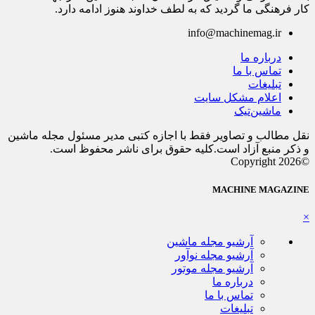
کار فرهنگی ما گردید که به لطف خداوند هنوز ادامه دارد.
info@machinemag.ir
درباره ما
تماس با ما
تبلیغات
اعلام مشکل سایت
ماشین‌تیک
نقل مطالب و تصاویر فقط با اجازه کتبی مدیر مسئول مجله ماشین
و ذکر منبع آزاد است.کلیه حقوق برای ناشر محفوظ است.
©Copyright 2026
MACHINE MAGAZINE
×
آرشیو مجله ماشین
آرشیو مجله نوآور
آرشیو مجله موتور
درباره ما
تماس با ما
تبلیغات