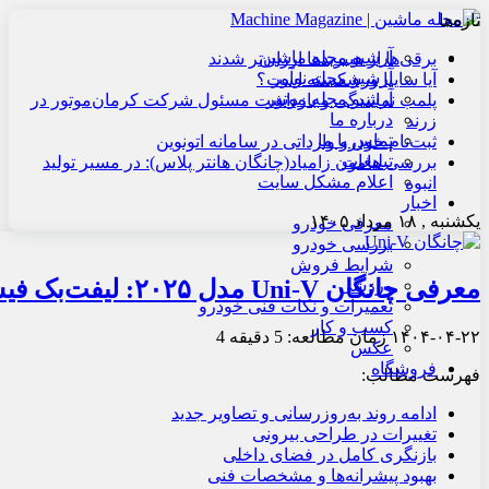
تازه‌ها
آرشیو مجله ماشین
برقی‌ها از هیبریدها ارزان‌تر شدند
آرشیو مجله نوآور
آیا سایپا ورشکسته است؟
آرشیو مجله موتور
پلمب نمایندگی و بازداشت مسئول شرکت کرمان‌موتور در
درباره ما
زرند
تماس با ما
ثبت‌نام خودرو وارداتی در سامانه اتونوین
تبلیغات
بررسی هامون زامیاد(چانگان هانتر پلاس): در مسیر تولید
اعلام مشکل سایت
انبوه
اخبار
یکشنبه , ۱۸ مرداد ۱۴۰۵
معرفی خودرو
بررسی خودرو
شرایط فروش
معرفی چانگان Uni-V مدل ۲۰۲۵: لیفت‌بک فیس‌لیفت شده
ورزشی
تعمیرات و نکات فنی خودرو
کسب و کار
۱۴۰۴-۰۴-۲۲
زمان مطالعه: 5 دقیقه
4
عکس
فروشگاه
فهرست مطالب:
ادامه روند به‌روزرسانی و تصاویر جدید
تغییرات در طراحی بیرونی
بازنگری کامل در فضای داخلی
بهبود پیشرانه‌ها و مشخصات فنی