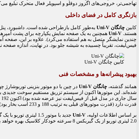
تهاجمی‌تر، خروجی‌های اگزوز دوقلو و اسپویلر فعال متحرک تبلیغ می‌ک
بازنگری کامل در فضای داخلی
کابین
چانگان Uni-V
به‌طور کامل بازطراحی شده است. داشبورد، پنل د
هستند.
Uni-V
همچنین به یک صفحه نمایش یکپارچه برای پشت آمپرها
چندین نمایشگر متصل به هم استفاده می‌کرد). علاوه بر این، صفحه آمپ
فیس‌لیفت، تقریباً چسبیده به شیشه جلو بود. در نهایت، اندازه صفحه
کابین چانگان Uni-V
بهبود پیشرانه‌ها و مشخصات فنی
همانند گذشته،
چانگان Uni-V
در چین با دو موتور بنزینی توربوشارژ چ
قدرت دارد (قدرت موتورهای قبلی به ترتیب 188 و 233 اسب بخار بود).
بر اساس اطلاعات اولیه،
Uni-V
2.0 لیتری توربو از یک گیربکس 8 سرعته خودکار کلاسیک بهره خواهد برد. تمام نسخه‌ها دیفرانسیل جلو هستند.