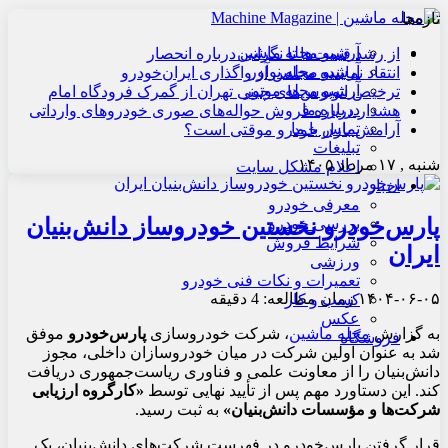
تازه‌ها
آرشیو مجله ماشین
از رشد قیمت‌ها تا نگرانی درباره انحصار
آرشیو مجله نوآور
انتقاد نماینده مجلس از واگذاری ایران‌خودرو
آرشیو مجله موتور
ترخیص اتوبوس‌های چینی تهران از گمرک فرودگاه امام
درباره ما
هشدار درباره فروش حواله‌های صوری خودروهای وارداتی
تماس با ما
آرامش بازار خودرو موقتی است؟
تبلیغات
شنبه , ۱۷ مرداد ۱۴۰۵
اعلام مشکل سایت
اخبار
معرفی خودرو
پارس‌خودرو نخستین خودروساز دانش‌بنیان
بررسی خودرو
شرایط فروش
ایران
ورزشی
تعمیرات و نکات فنی خودرو
۱۴۰۴-۰۶-۰۵
زمان مطالعه: 4 دقیقه
کسب و کار
عکس
به گزارش
مجله ماشین
، شرکت خودروسازی
پارس‌خودرو
موفق
فروشگاه
شد به عنوان اولین شرکت در میان خودروسازان داخلی، مجوز
دانش‌بنیان را از معاونت علمی و فناوری ریاست‌جمهوری دریافت
کند. این دستاورد مهم پس از تأیید نهایی توسط
«کارگروه ارزیابی
شرکت‌ها و مؤسسات دانش‌بنیان»
به ثبت رسید.
قرار گرفتن پارس‌خودرو در فهرست شرکت‌های دانش‌بنیان، یک