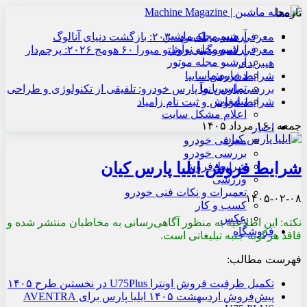
تازه‌ها
آرشیو مجله ماشین
معرفی هنسی بلک‌برد ۲۰۳۰: بازگشت دنیای آنالوگ
آرشیو مجله نوآور
معرفی لامبورگینی روئلتو میورا ۶۰ هومج ۲۰۲۶: پرچم‌دار
آرشیو مجله موتور
هیبریدی
درباره ما
شرایط فروش سایپا
تماس با ما
بررسی پارس نوآ پارس خودرو: تلفیقی از تکنولوژی و طراحی
تبلیغات
شرایط فروش و ثبت نام زامیاد
اعلام مشکل سایت
جمعه , ۱۶ مرداد ۱۴۰۵
اخبار
معرفی خودرو
بررسی خودرو
شرایط فروش ایلیا پارس کیان
شرایط فروش
ورزشی
تعمیرات و نکات فنی خودرو
۱۴۰۵-۰۲-۰۸
کسب و کار
عکس
نکته: این اطلاعیه به منظور آگاهی‌رسانی به مخاطبان منتشر شده و
فروشگاه
فاقد هرگونه جنبه تبلیغاتی است.
فهرست مطالب:
تکمیل ظرفیت فروش اونترا U75Plus در نخستین طرح ۱۴۰۵
پیش‌فروش اردیبهشت ۱۴۰۵ ایلیا پارس برای AVENTRA