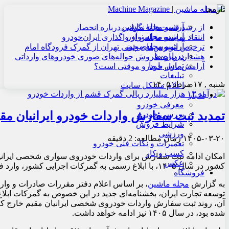
تازه‌ها
آرشیو مجله ماشین
از رشد قیمت‌ها تا نگرانی درباره انحصار
آرشیو مجله نوآور
انتقاد نماینده مجلس از واگذاری ایران‌خودرو
آرشیو مجله موتور
ترخیص اتوبوس‌های چینی تهران از گمرک فرودگاه امام
درباره ما
هشدار درباره فروش حواله‌های صوری خودروهای وارداتی
تماس با ما
آرامش بازار خودرو موقتی است؟
تبلیغات
شنبه , ۱۷ مرداد ۱۴۰۵
اعلام مشکل سایت
اخبار
معرفی خودرو
تمدید ثبت سفارش واردات خودرو ایرانیان مق
بررسی خودرو
شرایط فروش
ورزشی
۱۴۰۵-۰۳-۲۰
زمان مطالعه: 2 دقیقه
تعمیرات و نکات فنی خودرو
کسب و کار
امکان ادامه ثبت سفارش برای واردات خودروی سواری شخصی ایرانیا
عکس
کشور در سال ۱۴۰۵، با ابلاغ رسمی به گمرکات اجرایی کشور، وارد فاز اجرایی شد.
فروشگاه
به گزارش
مجله ماشین
،
بر اساس اعلام دفتر مقررات صادرات و وار
توسعه تجارت ایران، بخشنامه‌ای جدید در این خصوص به گمرکات ابلا
شده بود، در سال ۱۴۰۵ نیز ادامه خواهد داشت.