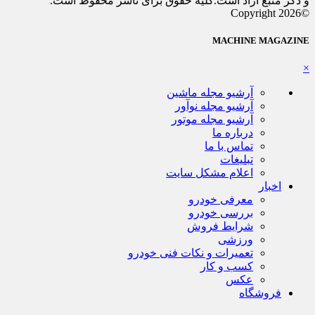
و ذکر منبع آزاد است.کلیه حقوق برای ناشر محفوظ است.
©Copyright 2026
MACHINE MAGAZINE
×
آرشیو مجله ماشین
آرشیو مجله نوآور
آرشیو مجله موتور
درباره ما
تماس با ما
تبلیغات
اعلام مشکل سایت
اخبار
معرفی خودرو
بررسی خودرو
شرایط فروش
ورزشی
تعمیرات و نکات فنی خودرو
کسب و کار
عکس
فروشگاه