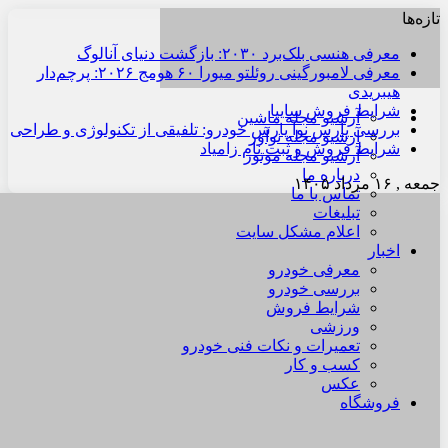
تازه‌ها
معرفی هنسی بلک‌برد ۲۰۳۰: بازگشت دنیای آنالوگ
معرفی لامبورگینی روئلتو میورا ۶۰ هومج ۲۰۲۶: پرچم‌دار
هیبریدی
شرایط فروش سایپا
آرشیو مجله ماشین
بررسی پارس نوآ پارس خودرو: تلفیقی از تکنولوژی و طراحی
آرشیو مجله نوآور
شرایط فروش و ثبت نام زامیاد
آرشیو مجله موتور
درباره ما
جمعه , ۱۶ مرداد ۱۴۰۵
تماس با ما
تبلیغات
اعلام مشکل سایت
اخبار
معرفی خودرو
بررسی خودرو
شرایط فروش
ورزشی
تعمیرات و نکات فنی خودرو
کسب و کار
عکس
فروشگاه