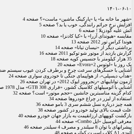
۱۴۰۱-۰۶-۱۰
«شهر ما خانه ما» یا «پارکینگ ماشین» ماست»؟ صفحه 4
افزایش نرخ جرائم رانندگی، خوب یا بد؟ صفحه 5
آتش علیه گودزیلا ! صفحه 6
مقایسه «هیوندای آزرا» با «کیا کادنزا» صفحه 10
هوندا کراس تور 2012 صفحه 13
برداشتی دیگر از «نیسان تیانا» صفحه 14
گزارش بازدید از موتور شو توکیو 2011 صفحه 16
35 هزار کیلومتر با جنسیس کوپه صفحه 18
یک روز با «لوتوس Evora+2» صفحه 20
آشنایی با حسگرهای سرعت چرخ و برطرف کردن عیوب سیستم ضد بلو
«هدآپ دیسپلی»، از هواپیمای جنگی تا خودروی سواری صفحه 24
آزمون توانایی‏های «رنجروور ایوک 2012» در تهران صفحه 26
آشنایی با اتومبیل‏های کلاسیک کشور، «فراری 308 GTB» مدل 1978 صفحه 30
کدام گزینه مناسب‏ترین جانشین «حجم موتور» است؟ صفحه 32
استفاده از لیزر در چراغ خودروها صفحه 34
همه چیز درباره نسل ششم سری 3 ب‏ام‏و صفحه 36
علت قیمت بالای تولید خودرو در کشور صفحه 38
بازگشت کوپه‏های ارزان‏قیمت به بازار جهان خودرو صفحه 40
معرفی اتومبیل «اپل Combo» صفحه 44
پیشرانه‏ای با توان 8 سیلندر و مصرف 4 سیلندر صفحه 46
آئودی A1 کلاب اسپرت کواترو صفحه 48