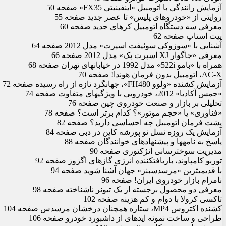
آزمایش رانندگی با اتومبیل «اینفینیتی FX35» صفحه 50
روایتی از «خودروهای پلیس» تا عصر جدید صفحه 55
معرفی سه دستگاه اتومبیل کره‏ای جدید صفحه 60
پیت استاپ صفحه 62
آشنایی با «سوزوکی سوئیفت اسپرت» مدل 2012 صفحه 64
معرفی «جاگوار XJ اسپرت پک» مدل 2012 صفحه 66
همراه با «ب‏ام‏و 522i» مدل 1992 در خیابان‏های تهران صفحه 68
AC-X، اتومبیل بدون فرمان هوندا! صفحه 70
آزمایش کشنده «ولوو FH480»، جهانگرد تازه از راه رسیده صفحه 72
«جمس آکادیا» 2012، خودرویی با ویژگی‏های متفاوت صفحه 74
تحلیلی بر بازار و صنعت خودروی چین صفحه 76
«فناوری» یا «حجم موتور»؟ کدام برتر است؟ صفحه 78
پشت فرمان اتومبیل چه احساسی دارید؟ صفحه 82
آزمایش یک روزه نسل نو پورشه کاین در دبی صفحه 84
پاسخ به نامه‏ها و پیشنهادهای خوانندگان صفحه 88
مدیریت سوخت‏رسانی انژکتوری صفحه 90
توربو کامپاوند، بازیافت‏کننده انرژی گازهای اگزوز صفحه 92
با قدیمی‏ترین «مرسدس‏بنز» جهان آشنا شوید صفحه 94
نامرام بازار خودروی ایران! صفحه 96
معرفی دو محصول برجسته از یک تیونر ناشناخته صفحه 98
تاکسی کرولا با دوام و کم هزینه صفحه 102
کشنده اکتروس MP4، ستاره همچنان درخشان مرسدس صفحه 104
طراحی و ساخت نمونه ایده‏ای از داشبورد خودرو صفحه 106