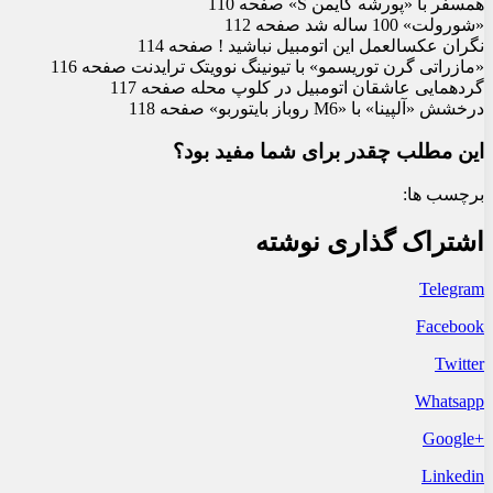
همسفر با «پورشه کایمن S» صفحه 110
«شورولت» 100 ساله شد صفحه 112
نگران عکس‏العمل این اتومبیل نباشید ! صفحه 114
«مازراتی گرن توریسمو» با تیونینگ نوویتک ترایدنت صفحه 116
گردهمایی عاشقان اتومبیل در کلوپ محله صفحه 117
درخشش «آلپینا» با «M6 روباز بای‏توربو» صفحه 118
این مطلب چقدر برای شما مفید بود؟
برچسب ها:
اشتراک گذاری نوشته
Telegram
Facebook
Twitter
Whatsapp
+Google
Linkedin