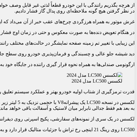
در نظر گرفتن هیچ گونه ملاحظه‌‏ای روی پدال گاز فشار دادیم.
غرش موتور به همراه هرزگردی چرخ‏‌های عقب خبر از آن می‏‌داد که این
در هنگام تعویض دنده‏‌ها به صورت معکوس و حتی در زمان اوج فشار بر
این زیبایی با تغییر تم زمینه صفحه نمایشگر در حالت‏‌های مختلف رانند
دید شیشه جلو عالی و چسبندگی و فرمان‏‌پذیری خودرو روی سطح جاده 
ارگونومی صندلی‏‌ها به همراه نحوه قرار گیری راننده در جایگاه خود به 
لکسس LC500 مدل 2024
قدرت ترمزگیری از شتاب اولیه خودرو بهتر و عملکرد سیستم تعلیق را
به بعد هم فقط جدالی نابرابر میان لاستیک و آسفالت باقی خواهد ماند ک
لکسس در یک سری از نمونه‏‌های سفارشی، پکیج اسپرتی روی دیفرانسیل قرار داده که به دیفرانسیل عقب با لرز
LC500 روی رینگ 21 اینچی رخ تراش با جزئیات متالیک قرار دارد و به لطف همین رینگ و لاستیک خاص و سیستم تعلیقی که چند اتصالی و دو مفصلی است چنان فرمان‌‏پذیری بی‏‌نظیری دارد که مبهوت کننده است.