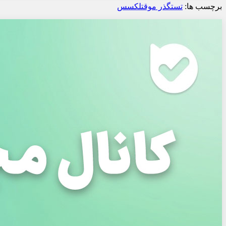
برچسب ها:
تست
گذر موقت
لکسس