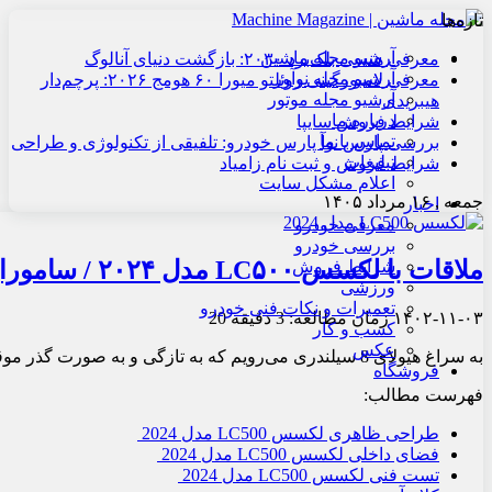
تازه‌ها
آرشیو مجله ماشین
معرفی هنسی بلک‌برد ۲۰۳۰: بازگشت دنیای آنالوگ
آرشیو مجله نوآور
معرفی لامبورگینی روئلتو میورا ۶۰ هومج ۲۰۲۶: پرچم‌دار
آرشیو مجله موتور
هیبریدی
درباره ما
شرایط فروش سایپا
تماس با ما
بررسی پارس نوآ پارس خودرو: تلفیقی از تکنولوژی و طراحی
تبلیغات
شرایط فروش و ثبت نام زامیاد
اعلام مشکل سایت
جمعه , ۱۶ مرداد ۱۴۰۵
اخبار
معرفی خودرو
بررسی خودرو
ملاقات با لکسس LC۵۰۰ مدل ۲۰۲۴ / سامورایی در وطن
شرایط فروش
ورزشی
تعمیرات و نکات فنی خودرو
۱۴۰۲-۱۱-۰۳
زمان مطالعه: 3 دقیقه
20
کسب و کار
عکس
به سراغ هیولای 8 سیلندری می‌رویم که به تازگی و به صورت گذر موقت وارد کشورمان شده است.
فروشگاه
فهرست مطالب:
طراحی ظاهری لکسس LC500 مدل 2024
فضای داخلی لکسس LC500 مدل 2024
تست فنی لکسس LC500 مدل 2024