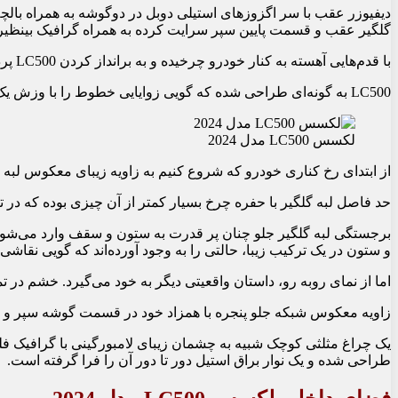
گلگیر عقب و قسمت پایین سپر سرایت کرده به همراه گرافیک بی‏نظیر آ
با قدم‌‏هایی آهسته به کنار خودرو چرخیده و به برانداز کردن LC500 پرداختیم و آنجا بود که تازه به قدرت معجزه خطوط مواج و برنده طراحی شده این خودرو پی بردیم.
LC500 به‏ گونه‌‏ای طراحی شده که گویی زوایایی خطوط را با وزش یک نسیم شکل داده‌‏اند، چرا که هیچ جا تندی بیش از حد زاویه و یا عبور خطی بی‏حاصل و کسل کننده در این مدل به چشم نخواهید دید.
لکسس LC500 مدل 2024
از ابتدای رخ کناری خودرو که شروع کنیم به زاویه زیبای معکوس لبه س
حد فاصل لبه گلگیر با حفره چرخ بسیار کمتر از آن چیزی بوده که در
برجستگی لبه گلگیر جلو چنان پر قدرت به ستون و سقف وارد می‏‌شود 
و ستون در یک ترکیب زیبا، حالتی را به وجود آورده‏‌اند که گویی نق
اما از نمای روبه رو، داستان واقعیتی دیگر به خود می‌‏گیرد. خشم در تمام خطوط چهره LC500 نهفته و خطوط همچون زخم‏‌هایی عمیق 
زاویه معکوس شبکه جلو پنجره با همزاد خود در قسمت گوشه سپر و زیر
طراحی شده و یک نوار براق استیل دور تا دور آن را فرا گرفته است.