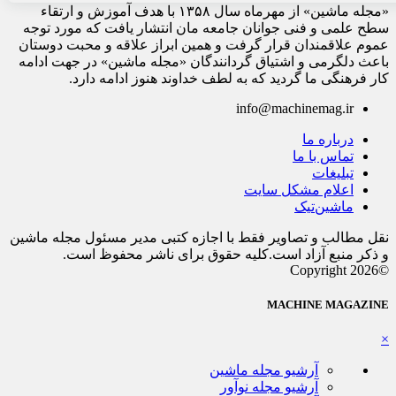
«مجله ماشین» از مهرماه سال ۱۳۵۸ با هدف آموزش و ارتقاء
سطح علمی و فنی جوانان جامعه مان انتشار یافت که مورد توجه
عموم علاقمندان قرار گرفت و همین ابراز علاقه و محبت دوستان
باعث دلگرمی و اشتیاق گردانندگان «مجله ماشین» در جهت ادامه
کار فرهنگی ما گردید که به لطف خداوند هنوز ادامه دارد.
info@machinemag.ir
درباره ما
تماس با ما
تبلیغات
اعلام مشکل سایت
ماشین‌تیک
نقل مطالب و تصاویر فقط با اجازه کتبی مدیر مسئول مجله ماشین
و ذکر منبع آزاد است.کلیه حقوق برای ناشر محفوظ است.
©Copyright 2026
MACHINE MAGAZINE
×
آرشیو مجله ماشین
آرشیو مجله نوآور