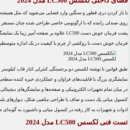
فضای داخلی لکسس LC500 مدل 2024
با باز کردن دری قطور و سنگین وارد فضایی می‏‌شوید که مثل همیشه چشم
روی صندلی راننده که با ارگونومی خاصی طراحی شده چنان مستقر خ
پشت فرمان خوش دست LC500 علاوه بر صفحه آمپر زیبا یک نمایشگر 3/12 اینچی جدید قرار گرفته که کوچکی و عملکرد نامناسب نسل قبل را از خاطر پاک خواهد کرد.
فرمان خوش دست با روکشی از چرم با کیفیت در یک اندازه متوسطی 
لکسس LC500 مدل 2024
طبق قوانین نا نوشته لکسس دو برجستگی کنترلی کنار قاب کیلومتر به 
نمایشگری بزرگ با قابلیت‌‏های فراوان و عملکردی خیره‏ کننده سطحی
در میان تمام تجهیزات الکترونیکی و صفحه‏‌ها و نمایشگر‏های دیجیتالی
کنسول میانی یک دست و صاف با طراحی مکعبی شکل، دیواره‏ای بلند را ب
ادوات و تجهیزات به کار رفته در کنسول میانی و داشبورد به‏ گونه
تست فنی لکسس LC500 مدل 2024