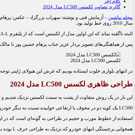
کلام آخر
گالری تصاویر لکسس LC500 مدل 2024
مجله ماشین
سال 2010 روی خط تولید بود.
البته ناگفته نماند که این اولین مدل از لکسس است که از پلت‏فرم GA-L استفاده می‏‌کند که همراه با سایر قطعات با سدان فول سایز سری XF50 – LS مشترک است.
پس از هماهنگی‏‌های تصویر بردار عزیز جناب پرهام حسین پور با مالک
لکسس LC500 مدل 2024
در انتهای بلواری خلوت ایستاده بودیم که غرش این هیولای ژاپنی توج
طراحی ظاهری لکسس LC500 مدل 2024
این بار در یک روش متفاوت از پشت به سمت لکسس نزدیک شدیم و
LC500 یک کوپه دو در مخوف با ارتفاعی خوابیده نسبت به دیگر خودروها و با خطوطی شبیه زخم شمشیر بر فلز طراحی شده است.
استفاده از خطوط مورب و حجیم در طراحی به‏ گونه‏‌ای است که در او
همخوانی برجستگی انتهای خودرو که نزدیک به طراحی حرف L بوده به همراه فرورفتگی پایین چراغ خطر، سبب شده تا حالتی خاص را به انتهای خودرو بدهد که در کمتر کوپه‌‏ای دیده می‏‌شود.