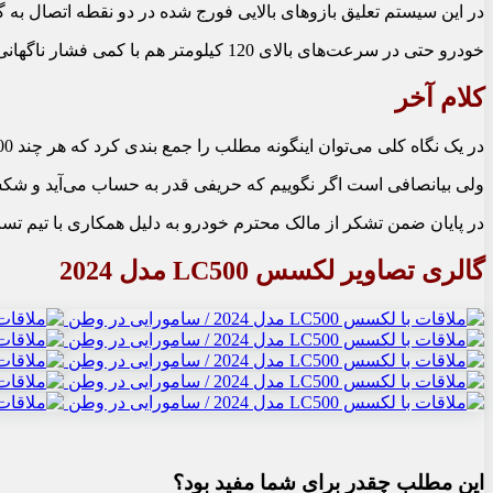
در این سیستم تعلیق بازوهای بالایی فورج شده در دو نقطه اتصال به‏ گو
خودرو حتی در سرعت‏‌های بالای 120 کیلومتر هم با کمی فشار ناگهانی به پدال، از زمین کنده خواهد شد و چیزی به نام کم آوردن در کارش نیست.
کلام آخر
در یک نگاه کلی می‌‏توان این‏گونه مطلب را جمع بندی کرد که هر چند LC500 یک کوپه قدرتمند V8 با مهندسی ناب ژاپنی است اما نمی‏‌توان از آن هیجان رانندگی با پونی کارهای قلدر آمریکایی را گرفت.
ولی بی‏انصافی است اگر نگوییم که حریفی قدر به حساب می‏‌آید و شکس
در پایان ضمن تشکر از مالک محترم خودرو به دلیل همکاری با تیم ت
گالری تصاویر لکسس LC500 مدل
2024
این مطلب چقدر برای شما مفید بود؟