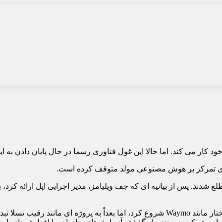
د کار می کند. اما حالا این غول فناوری رسما در حال پایان دادن به ا
برای تمرکز بر هوش مصنوعی مولد متوقف کرده است.
تیمی متشکل از 2000 نفر از پایان پروژه مطلع شدند. پس از بیانیه ای که جف ویلیامز، مدیر
اپل پروژه Titan را در سال 2014 به عنوان یک وسیله نقلیه کاملاً خودمختار مانند Waymo شروع