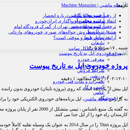
تازه‌ها
آرشیو مجله ماشین
از رشد قیمت‌ها تا نگرانی درباره انحصار
آرشیو مجله نوآور
انتقاد نماینده مجلس از واگذاری ایران‌خودرو
آرشیو مجله موتور
ترخیص اتوبوس‌های چینی تهران از گمرک فرودگاه امام
درباره ما
هشدار درباره فروش حواله‌های صوری خودروهای وارداتی
تماس با ما
آرامش بازار خودرو موقتی است؟
تبلیغات
شنبه , ۱۷ مرداد ۱۴۰۵
اعلام مشکل سایت
اخبار
معرفی خودرو
پروژه خودروی اپل به تاریخ پیوست
بررسی خودرو
شرایط فروش
ورزشی
۱۴۰۲-۱۲-۱۰
زمان مطالعه: 1 دقیقه
تعمیرات و نکات فنی خودرو
کسب و کار
اپل بیش از یک دهه است که روی (پروژه تایتان) خودروی بدون راننده خو
عکس
فروشگاه
به گزارش
مجله ماشین
، اپل برنامه‌های خودروی الکتریکی خود را 
به گفته یک منبع ناشناس ، 
کارمندان راه خود را از اپل جدا می کنند.