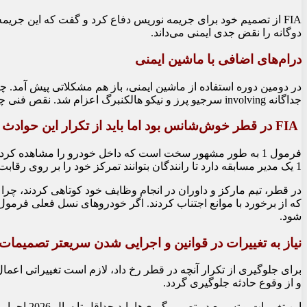
دوگانه را نقض جدی ایمنی می‌داند.
درام‌های اضافی با ماشین ایمنی
در دومین دوره استفاده از ماشین ایمنی، باز هم مشکلاتی پیش آمد. چ
جداگانه involving سرجیو پرز و نیکو هالکنبرگ اعزام شد. نقص فنی چراغ‌ها باعث شد که ماشین ایمنی تعویض شود تا از تکرار مشکل جلوگیری شود.
FIA در قطر خوش‌شانس بود اما باید از تکرار این حوادث جلوگیری کند
فرمول 1 به طور مشهور سخت است که داخل خودرو را مشاهده کر
1 یک مدیر مسابقه دارد تا رانندگان بتوانند تمرکز خود را بر روی رقابت بگذارند و مسئولان نیز بتوانند شرایط پیست را بررسی کنند و ایمنی رانندگان، تماشاگران و داوران را تأمین کنند.
در قطر، تیم مارکز و داوران در انجام وظایف خود کوتاهی کردند، چرا 
شود.
نیاز به تغییرات در قوانین و اجرایی شدن سریعتر تصمیمات
برای جلوگیری از تکرار آنچه در قطر رخ داد، لازم است تغییراتی اعما
و از وقوع حادثه جلوگیری گردد.