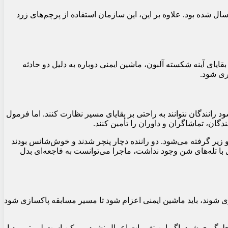
صمیم خود برای جریمه نوریس دفاع کرد و گفت که این جریمه مطابق با دستورالعمل‌های جریمه‌ای بود که به تیم‌ها در فوریه 2024 ارسال شده بود. علاوه بر این، این سازمان استفاده از پرچم‌های زرد
یای آینه شکسته آلبون، ماشین ایمنی دوباره به دلیل دو حادثه
انندگان نتوانند به راحتی بر بقایای مسیر نظارت کنند. اما فرمول
و زیر گرفته می‌شود. دو راننده دچار پنچر شدند و خوش‌شانس بودند
گر مناطق گسترده فرار پیست لوسایل با تله‌های شن وجود نداشت، ماجرا می‌توانست به فاجعه‌ای بدل
ازی شوند، باید ماشین ایمنی اعزام شود تا مسیر مسابقه پاکسازی شود
تغییرات و تسریع در تصمیم‌گیری‌ها باید حداقل تا سال 2026 اجرایی شود تا از تکرار هرج و مرج‌های مشابه در آخرین دورهای فصل 2024 جلوگیری شود. اگر این تغییرات اعمال نشود، ممکن است لیبرتی مدیا