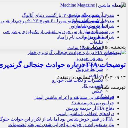
تازه‌ها
آرشیو مجله ماشین
معرفی هنسی بلک‌برد ۲۰۳۰: بازگشت دنیای آنالوگ
آرشیو مجله نوآور
معرفی لامبورگینی روئلتو میورا ۶۰ هومج ۲۰۲۶: پرچم‌دار هیبریدی
آرشیو مجله موتور
شرایط فروش سایپا
درباره ما
بررسی پارس نوآ پارس خودرو: تلفیقی از تکنولوژی و طراحی
تماس با ما
شرایط فروش و ثبت نام زامیاد
تبلیغات
پنجشنبه , ۱۵ مرداد ۱۴۰۵
اعلام مشکل سایت
اخبار
معرفی خودرو
توضیحات FIA درباره حوادث جنجالی گرندپری قطر
بررسی خودرو
شرایط فروش
ورزشی
۱۴۰۳-۰۹-۱۳
زمان مطالعه: 5 دقیقه
2
تعمیرات و نکات فنی خودرو
کسب و کار
فهرست مطالب:
عکس
فروشگاه
حوادث ابتدایی مسابقه و اعزام ماشین ایمنی
چرا نوریس جریمه شد؟
دفاع FIA از جریمه نوریس
درام‌های اضافی با ماشین ایمنی
FIA در قطر خوش‌شانس بود اما باید از تکرار این حوادث جلوگیری کند
نیاز به تغییرات در قوانین و اجرایی شدن سریعتر تصمیمات