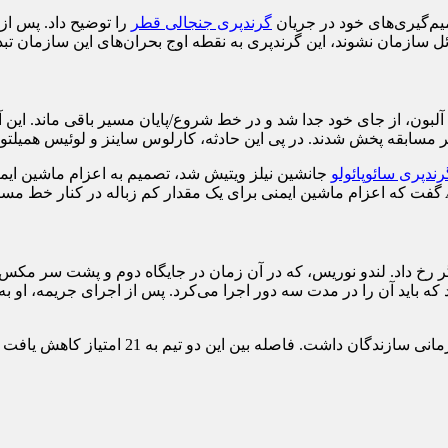
گرندپری جنجالی قطر
ئل سازمان نشوند، این گرندپری به نقطه اوج بحران‌های این سازمان تب
س آلبون، از جای خود جدا شد و در خط شروع/پایان مسیر باقی ماند. ای
سابقه پخش شدند. در پی این حادثه، کارلوس ساینز و لوئیس همیلتون دچ
رندپری سائوپائولو
گفت که اعزام ماشین ایمنی برای یک مقدار کم زباله در کنار خط مس
 دیگر رخ داد. لندو نوریس، که در آن زمان در جایگاه دوم و پشت سر 
 یک جریمه 10 ثانیه‌ای توقف/رفتن بود که باید آن را در مدت سه دور اجرا می‌کرد. پس از ا
متیاز کاهش یافت و حالا رقابت در آستانه آخرین گرندپری فصل در ابوظبی قرار دارد.