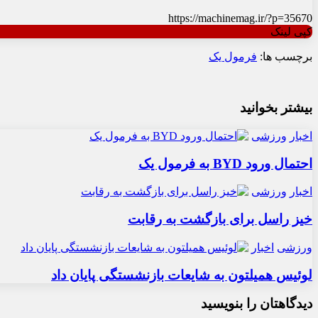
https://machinemag.ir/?p=35670
کپی لینک
برچسب ها:
فرمول یک
بیشتر بخوانید
اخبار
ورزشی
احتمال ورود BYD به فرمول یک
اخبار
ورزشی
خیز راسل برای بازگشت به رقابت
ورزشی
اخبار
لوئیس همیلتون به شایعات بازنشستگی پایان داد
دیدگاهتان را بنویسید