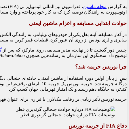
به گزارش
مجله ماشین
، فدراسیون بین‌المللی اتومبیل‌رانی (FIA) تصمیم‌گیری‌های خود در جریان
اوتوسپورت به رانندگان توصیه کرد که به کار خود پرداخته و وارد مسا
حوادث ابتدایی مسابقه و اعزام ماشین ایمنی
در آغاز مسابقه، آینه بغل یکی از خودروهای ویلیامز، به رانندگی الک
سابری والری بوتاس از روی آن عبور کرد، قطعات فیبر کربن به مسیر م
چندین دور گذشت تا در نهایت، مدیر مسابقه، روی مارکز، که پس از
گ
توضیح داد. سخنگوی این سازمان به رسانه‌هایی همچون
Autoevolution
چرا نوریس جریمه شد؟
پس از پایان اولین دوره استفاده از ماشین ایمنی، حادثه‌ای جنجالی
دوگانه جریمه شد. جریمه نوریس
کندتر، به جایگاه دهم رسید و یک امتیاز قهرمانی جهان کسب کرد.
جریمه نوریس تأثیر زیادی بر رقابت مک‌لارن با فراری برای عنوان قهرمانی سازندگان داشت. فاصله بین این دو تیم به 21 ا
توضیحات FIA درباره حوادث جنجالی گرندپری قطر
دفاع FIA از جریمه نوریس