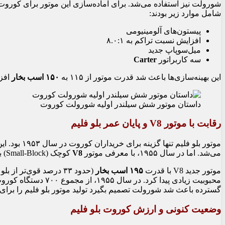
شورولت نیز استفاده می‌شد. برای آماده‌سازی این موتور برای کوروت، 
شامل موارد زیر بودند:
پیستون‌های آلومینیومی
افزایش نسبت تراکم به ۸.۰:۱
میل‌سوپاپ جدید
سه کاربراتور
Carter
این بهینه‌سازی‌ها باعث شد قدرت موتور از ۱۱۵ به
۱۵۰ اسب بخار
افزا
داستان موتور شش سیلندر اولیه شورولت کوروت
رقابت با موتور V8 و پایان عمر بلو فلیم
موتور بلو فلیم تنها گزینه برای خریداران کوروت در سال ۱۹۵۳ بود. این موتور با یک گیربکس ۲ سرعته اتوماتیک به نام
می‌شد. اما در سال ۱۹۵۵، با معرفی موتور
V8
کوچک (Small-Block) با حجم ۲۶۵ اینچ مکعبی، شرایط تغییر کرد.
موتور جدید V8 با قدرت
۱۹۵ اسب بخار
گسترده باعث شد شورولت تصمیم بگیرد تولید موتور بلو فلیم را برای مدل سال ۱۹۵۶ به طور کا
وضعیت کنونی و ارزش کوروت بلو فلیم