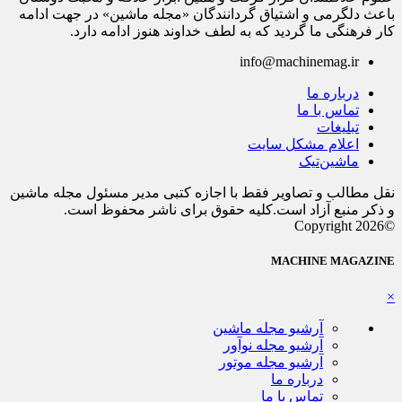
باعث دلگرمی و اشتیاق گردانندگان «مجله ماشین» در جهت ادامه
کار فرهنگی ما گردید که به لطف خداوند هنوز ادامه دارد.
info@machinemag.ir
درباره ما
تماس با ما
تبلیغات
اعلام مشکل سایت
ماشین‌تیک
نقل مطالب و تصاویر فقط با اجازه کتبی مدیر مسئول مجله ماشین
و ذکر منبع آزاد است.کلیه حقوق برای ناشر محفوظ است.
©Copyright 2026
MACHINE MAGAZINE
×
آرشیو مجله ماشین
آرشیو مجله نوآور
آرشیو مجله موتور
درباره ما
تماس با ما